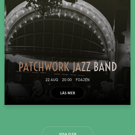
PATCHWORK JAZZ BAND
22 AUG
20:00
FOAJÉN
LÄS MER
VISA FLER