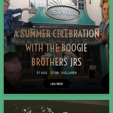
A SUMMER CELEBRATION
WITH THE BOOGIE
BROTHERS JRS
21 AUG
21:00
KÄLLAREN
LÄS MER