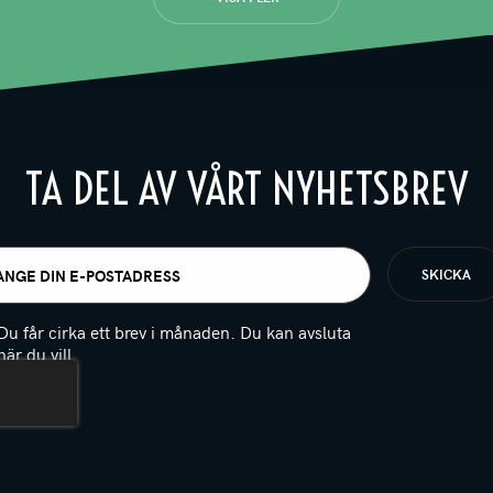
TA DEL AV VÅRT NYHETSBREV
t
igatoriskt)
Du får cirka ett brev i månaden. Du kan avsluta
när du vill.
(Obligatoriskt)
PTCHA