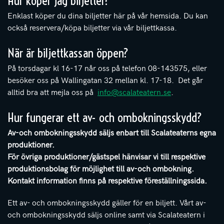
Hur köper jag biljetter?
Enklast köper du dina biljetter här på vår hemsida. Du kan
också reservera/köpa biljetter via vår biljettkassa.
När är biljettkassan öppen?
På torsdagar kl 16-17 når oss på telefon 08-143575, eller
besöker oss på Wallingatan 32 mellan kl. 17-18. Det g¨år
alltid bra att mejla oss på
info@scalateatern.se
.
Hur fungerar ett av- och ombokningsskydd?
Av-och ombokningsskydd säljs enbart till Scalateaterns egna
produktioner.
För övriga produktioner/gästspel hänvisar vi till respektive
produktionsbolag för möjlighet till av-och ombokning.
Kontakt information finns på respektive föreställningssida.
Ett av- och ombokningsskydd gäller för en biljett. Vårt av-
och ombokningsskydd säljs online samt via Scalateatern i