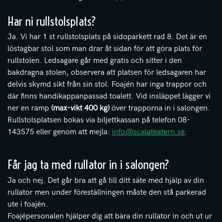
Har ni rullstolsplats?
Ja. Vi har 1 st rullstolsplats på sidoparkett rad 8. Det är en
löstagbar stol som man drar åt sidan för att göra plats för
rullstolen. Ledsagare går med gratis och sitter i den
bakdragna stolen, observera att platsen för ledsagaren har
delvis skymd sikt från sin stol. Foajén har inga trappor och
där finns handikappanpassad toalett. Vid insläppet lägger vi
ner en ramp
(max-vikt 400 kg)
över trapporna in i salongen.
Rullstolsplatsen bokas via biljettkassan på telefon 08-
143575 eller genom att mejla:
info@scalateatern.se
.
Får jag ta med rullator in i salongen?
Ja och nej. Det går bra att gå till ditt säte med hjälp av din
rullator men under föreställningen måste den stå parkerad
ute i foajén.
Foajépersonalen hjälper dig att bära din rullator in och ut ur