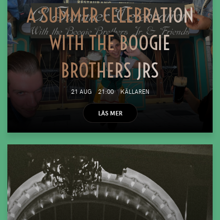
A SUMMER CELEBRATION
WITH THE BOOGIE
BROTHERS JRS
21 AUG
21:00
KÄLLAREN
LÄS MER