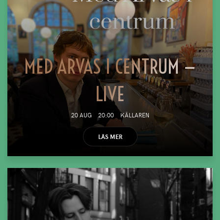
MED ARVAS I CENTRUM —
LIVE
20 AUG
20:00
KÄLLAREN
LÄS MER