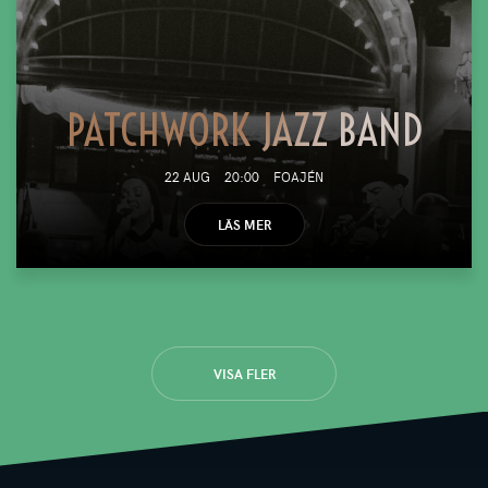
PATCHWORK JAZZ BAND
22 AUG
20:00
FOAJÉN
LÄS MER
VISA FLER