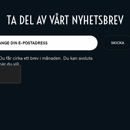
TA DEL AV VÅRT NYHETSBREV
t
igatoriskt)
Du får cirka ett brev i månaden. Du kan avsluta
när du vill.
(Obligatoriskt)
PTCHA