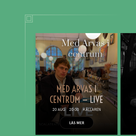
MED ARVAS I
CENTRUM — LIVE
20 AUG
20:00
KÄLLAREN
LÄS MER