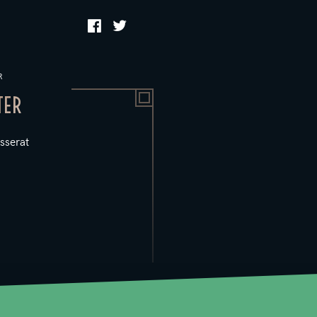
R
TER
sserat