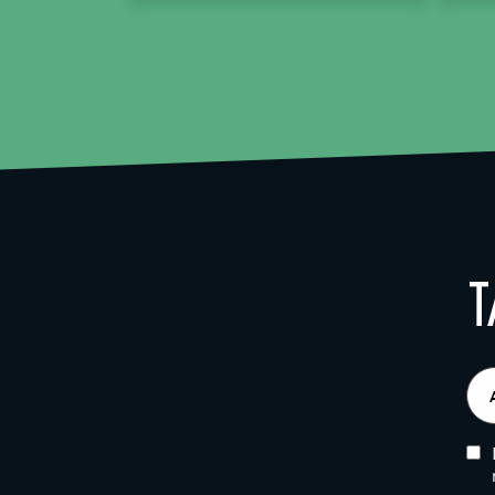
T
E-
pos
(Obl