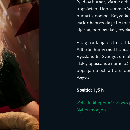
fylld av humor, värme och 
uppväxten. Hon sammanfatta
hur artistnamnet Keyyo ko
varför hennes dagisfrökna
stjärna) och mycket, myc
– Jag har längtat efter att
Allt från hur vi med transs
Ryssland till Sverige, om
släkt, opassande namn på 
popstjärna och att vara de
Keyyo.
Speltid:
1,5 h
Kolla in klippet när Keyy
Nyhetsmorgon