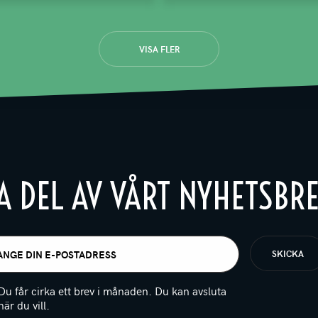
VISA FLER
A DEL AV VÅRT NYHETSBR
t
igatoriskt)
Du får cirka ett brev i månaden. Du kan avsluta
när du vill.
(Obligatoriskt)