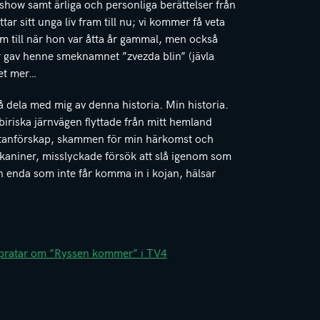
show samt ärliga och personliga berättelser från
r sitt unga liv fram till nu; vi kommer få veta
m till när hon var åtta år gammal, men också
r gav henne smeknamnet ”zvezda blin” (jävla
ket mer…
 få dela med mig av denna historia. Min historia.
ibiriska järnvägen flyttade från mitt hemland
 utanförskap, skammen för min härkomst och
kaniner, misslyckade försök att slå igenom som
n enda som inte får komma in i kojan, hälsar
o pratar om ”Ryssen kommer” i TV4