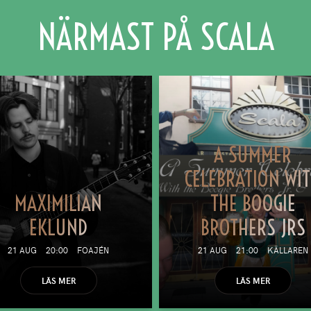
NÄRMAST PÅ SCALA
A SUMMER
CELEBRATION WI
MAXIMILIAN
THE BOOGIE
EKLUND
BROTHERS JRS
21 AUG
20:00
FOAJÉN
21 AUG
21:00
KÄLLAREN
LÄS MER
LÄS MER