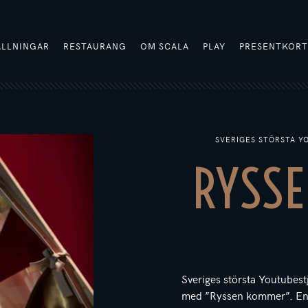
ÄLLNINGAR
RESTAURANG
OM SCALA
PLAY
PRESENTKOR
SVERIGES STÖRSTA Y
RYSS
Sveriges största Youtubest
med ”Ryssen kommer”. En h