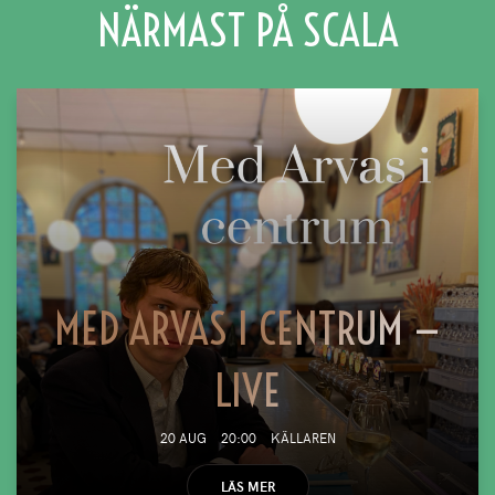
NÄRMAST PÅ SCALA
MED ARVAS I CENTRUM —
LIVE
20 AUG
20:00
KÄLLAREN
LÄS MER