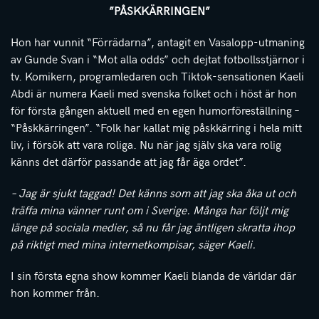
”PÅSKKÄRRINGEN”
Hon har vunnit “Förrädarna”, antagit en Vasalopp-utmaning
av Gunde Svan i “Mot alla odds” och dejtat fotbollsstjärnor i
tv. Komikern, programledaren och Tiktok-sensationen Kaeli
Abdi är numera Kaeli med svenska folket och i höst är hon
för första gången aktuell med en egen humorföreställning –
“Påskkärringen”. “Folk har kallat mig påskkärring i hela mitt
liv, i försök att vara roliga. Nu när jag själv ska vara rolig
känns det därför passande att jag får äga ordet”.
– Jag är sjukt taggad! Det känns som att jag ska åka ut och
träffa mina vänner runt om i Sverige. Många har följt mig
länge på sociala medier, så nu får jag äntligen skratta ihop
på riktigt med mina internetkompisar, säger Kaeli.
I sin första egna show kommer Kaeli blanda de världar där
hon kommer från.