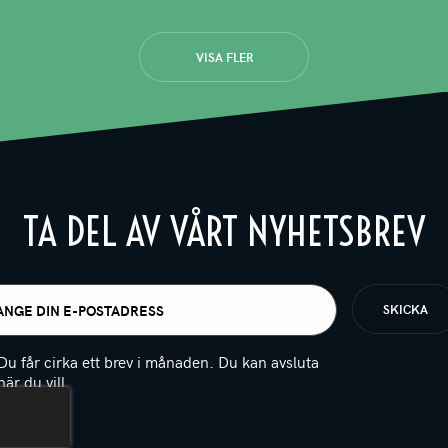
VISA FLER
TA DEL AV VÅRT NYHETSBREV
t
igatoriskt)
Du får cirka ett brev i månaden. Du kan avsluta
när du vill.
(Obligatoriskt)
PTCHA