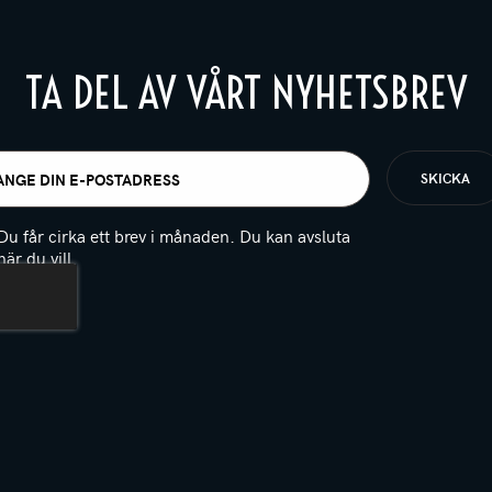
TA DEL AV VÅRT NYHETSBREV
t
igatoriskt)
Du får cirka ett brev i månaden. Du kan avsluta
när du vill.
(Obligatoriskt)
PTCHA