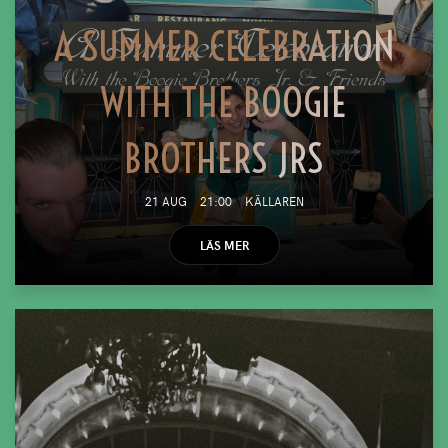
A SUMMER CELEBRATION
WITH THE BOOGIE
BROTHERS JRS
21 AUG
21:00
KÄLLAREN
LÄS MER