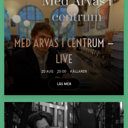
MED ARVAS I CENTRUM —
LIVE
20 AUG
20:00
KÄLLAREN
LÄS MER