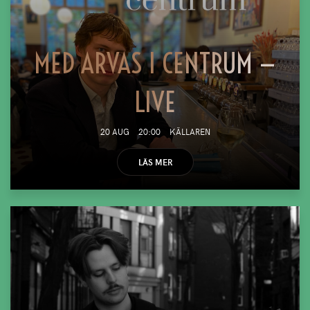
MED ARVAS I CENTRUM —
LIVE
20 AUG
20:00
KÄLLAREN
LÄS MER