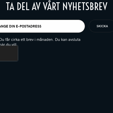
TA DEL AV VÅRT NYHETSBREV
t
igatoriskt)
Du får cirka ett brev i månaden. Du kan avsluta
när du vill.
(Obligatoriskt)
PTCHA