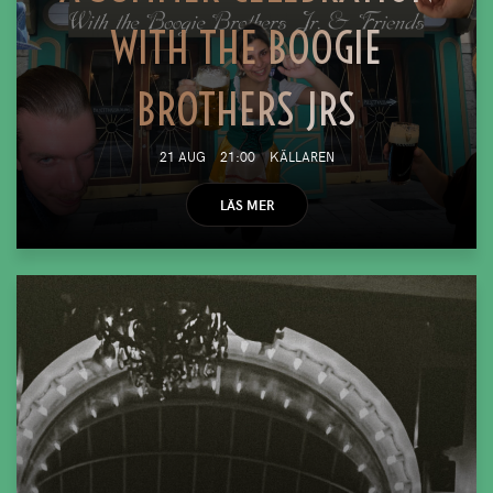
WITH THE BOOGIE
BROTHERS JRS
21 AUG
21:00
KÄLLAREN
LÄS MER