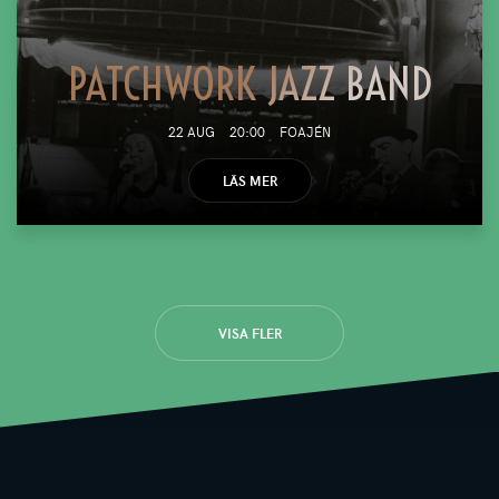
PATCHWORK JAZZ BAND
22 AUG
20:00
FOAJÉN
LÄS MER
VISA FLER