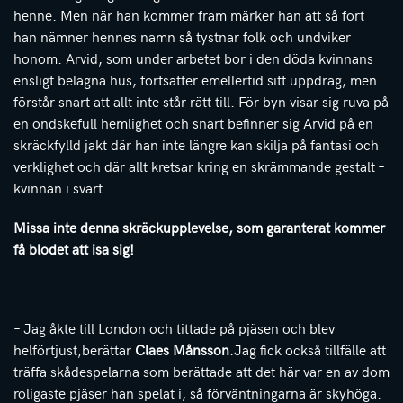
henne. Men när han kommer fram märker han att så fort
han nämner hennes namn så tystnar folk och undviker
honom. Arvid, som under arbetet bor i den döda kvinnans
ensligt belägna hus, fortsätter emellertid sitt uppdrag, men
förstår snart att allt inte står rätt till. För byn visar sig ruva på
en ondskefull hemlighet och snart befinner sig Arvid på en
skräckfylld jakt där han inte längre kan skilja på fantasi och
verklighet och där allt kretsar kring en skrämmande gestalt –
kvinnan i svart.
Missa inte denna skräckupplevelse, som garanterat kommer
få blodet att isa sig!
– Jag åkte till London och tittade på pjäsen och blev
helförtjust,berättar
Claes Månsson
.Jag fick också tillfälle att
träffa skådespelarna som berättade att det här var en av dom
roligaste pjäser han spelat i, så förväntningarna är skyhöga.