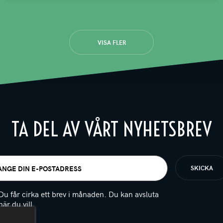
VISA FLER
TA DEL AV VÅRT NYHETSBREV
t
igatoriskt)
Du får cirka ett brev i månaden. Du kan avsluta
när du vill.
(Obligatoriskt)
PTCHA