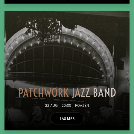
PATCHWORK JAZZ BAND
22 AUG
20:00
FOAJÉN
LÄS MER