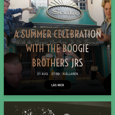
A SUMMER CELEBRATION
WITH THE BOOGIE
BROTHERS JRS
21 AUG
21:00
KÄLLAREN
LÄS MER