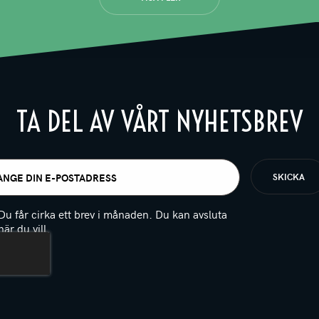
TA DEL AV VÅRT NYHETSBREV
t
igatoriskt)
Du får cirka ett brev i månaden. Du kan avsluta
när du vill.
(Obligatoriskt)
PTCHA