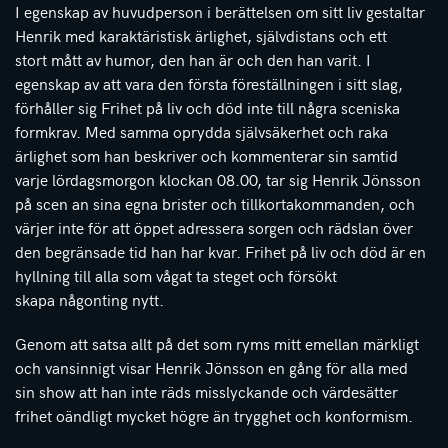
I egenskap av huvudperson i berättelsen om sitt liv gestaltar
Henrik med karaktäristisk ärlighet, självdistans och ett
stort mått av humor, den han är och den han varit. I
egenskap av att vara den första föreställningen i sitt slag,
förhåller sig Frihet på liv och död inte till några sceniska
formkrav. Med samma oprydda självsäkerhet och raka
ärlighet som han beskriver och kommenterar sin samtid
varje lördagsmorgon klockan 08.00, tar sig Henrik Jönsson
på scen an sina egna brister och tillkortakommanden, och
värjer inte för att öppet adressera sorgen och rädslan över
den begränsade tid han har kvar. Frihet på liv och död är en
hyllning till alla som vågat ta steget och försökt
skapa någonting nytt.
Genom att satsa allt på det som ryms mitt emellan märkligt
och vansinnigt visar Henrik Jönsson en gång för alla med
sin show att han inte räds misslyckande och värdesätter
frihet oändligt mycket högre än trygghet och konformism.