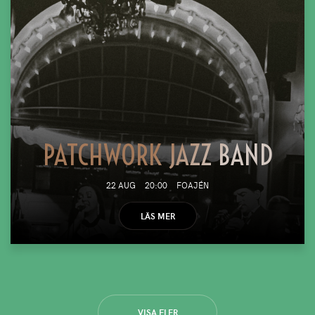
PATCHWORK JAZZ BAND
22 AUG
20:00
FOAJÉN
LÄS MER
VISA FLER