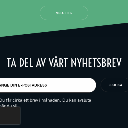
VISA FLER
TA DEL AV VÅRT NYHETSBREV
t
igatoriskt)
Du får cirka ett brev i månaden. Du kan avsluta
när du vill.
(Obligatoriskt)
PTCHA