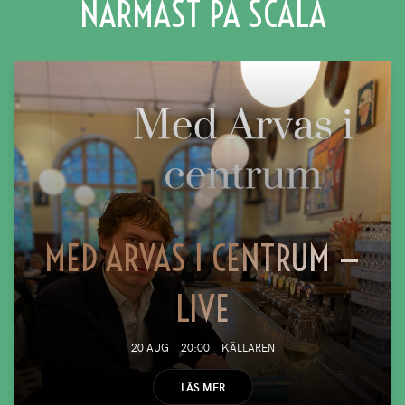
NÄRMAST PÅ SCALA
MED ARVAS I CENTRUM —
LIVE
20 AUG
20:00
KÄLLAREN
LÄS MER