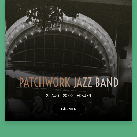
PATCHWORK JAZZ BAND
22 AUG
20:00
FOAJÉN
LÄS MER