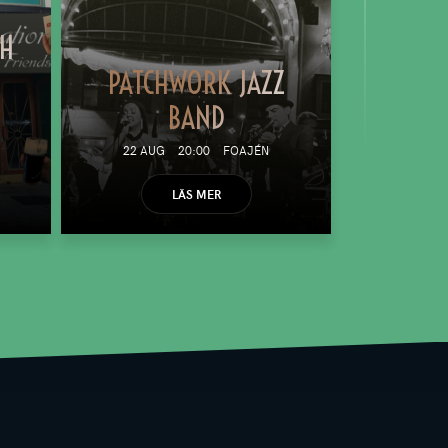
TH
PATCHWORK JAZZ
BAND
22 AUG
20:00
FOAJÉN
LÄS MER