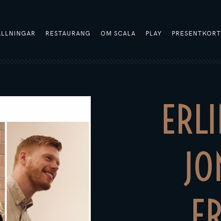
ÄLLNINGAR
RESTAURANG
OM SCALA
PLAY
PRESENTKOR
ERL
JO
E