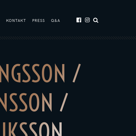
T
KONTAKT
PRESS
Q&A
INGSSON /
NSSON /
RIKSSON