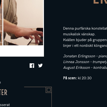
Denna purfärska konstellati
musikalisk vänskap.
Kvällen bjuder på gruppens
linjer i ett nordiskt klinga
Jonatan Erlingsson – pian
Linnea Jonsson – trumpet/
August Eriksson – kontrab
På scen:
kl 20:30
R
TER
sserat