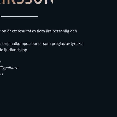
on är ett resultat av flera års personlig och
 originalkompositioner som präglas av lyriska
nde ljudlandskap.
o
flygelhorn
as