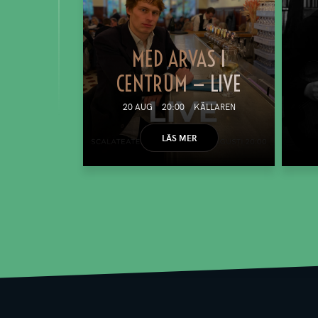
MED ARVAS I
CENTRUM — LIVE
20 AUG
20:00
KÄLLAREN
LÄS MER