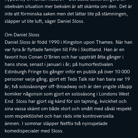
obekväm situation mer bekväm är att skämta om den. Det är
inte att förminska saken men det lättar lite på stämningen,
släpper ut lite luft, säger Daniel Sloss.
Om Daniel Sloss
Daniel Sloss är född 1990 i Kingston upon Thames. När han
var fyra år flyttade familjen till Fife i Skottland. Han är en
favorit hos Conan O’Brien och har uppträtt åtta gånger i
hans show, senast i januari i år; på humorfestivalen
Edinburgh Fringe tio gånger inför en publik på över 10 000
personer varje gång; gjort ett Tedx Talk när han bara var 19
år; två solosäsonger off-Broadway och är den yngste ståupp
komiker någonsin som gjort en solosäsong i Londons West
End. Sloss har gjort sig känd för sin tajming, kvickhet och
sina vassa skämt om både stort och smått med såväl respekt
som respektlöshet och han räds inte kontroversiella
ämnen. I sommar släpper Netflix två nyinspelade
komedispecialer med Sloss.