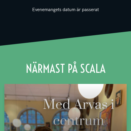
Evenemangets datum är passerat
NÄRMAST PÅ SCALA