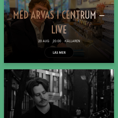
MED ARVAS I CENTRUM —
LIVE
20 AUG
20:00
KÄLLAREN
LÄS MER