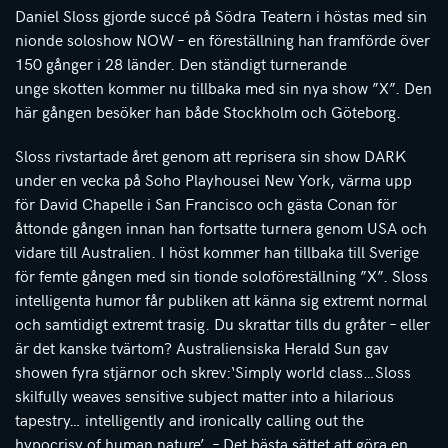
Daniel Sloss gjorde succé på Södra Teatern i höstas med sin
nionde soloshow NOW – en föreställning han framförde över
150 gånger i 28 länder. Den ständigt turnerande
unge skotten kommer nu tillbaka med sin nya show ”X”. Den
här gången besöker han både Stockholm och Göteborg.
Sloss rivstartade året genom att reprisera sin show DARK
under en vecka på Soho Playhousei New York, värma upp
för David Chapelle i San Francisco och gästa Conan för
åttonde gången innan han fortsatte turnera genom USA och
vidare till Australien. I höst kommer han tillbaka till Sverige
för femte gången med sin tionde soloföreställning ”X”. Sloss
intelligenta humor får publiken att känna sig extremt normal
och samtidigt extremt trasig. Du skrattar tills du gråter – eller
är det kanske tvärtom? Australiensiska Herald Sun gav
showen fyra stjärnor och skrev:‘Simply world class…Sloss
skilfully weaves sensitive subject matter into a hilarious
tapestry… intelligently and ironically calling out the
hypocrisy of human nature’. – Det bästa sättet att göra en