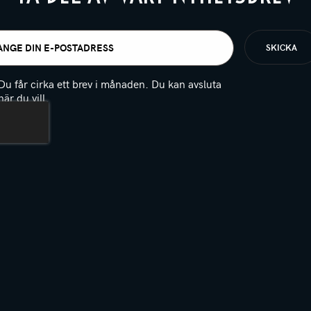
t
igatoriskt)
Du får cirka ett brev i månaden. Du kan avsluta
när du vill.
(Obligatoriskt)
PTCHA