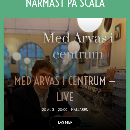
NÄRMAST PÅ SCALA
MED ARVAS I CENTRUM —
LIVE
20 AUG
20:00
KÄLLAREN
LÄS MER