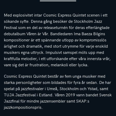
Med explosivitet intar Cosmic Express Quintet scenen i ett
sökande syfte. Denna gång besöker de Stockholm Jazz
Festival som en del av releaseturnén för deras efterlängtade
debutalbum Våren är Vår. Bandledaren Ima Baeza Bilgins
kompositioner är ett spännande utlopp av kompromisslös
ärlighet och dramatik, med stort utrymme för varje enskild
musikers egna uttryck. Impulsivt samspel möts upp med
kraftfulla melodier, i ett utforskande efter våra innersta vrår,
vare sig det är frustration, melankoli eller lycka.
Cosmic Express Quintet består av fem unga musiker med
starka personligheter som bildades för fyra år sedan. De har
spelat på jazzfestivaler i Umeå, Stockholm och Ystad, samt
TUJA Jazzfestival i Estland. Våren 2019 vann bandet Svensk
Jazzfinal för mindre jazzensembler samt SKAP:s
jazzkompositionspris.