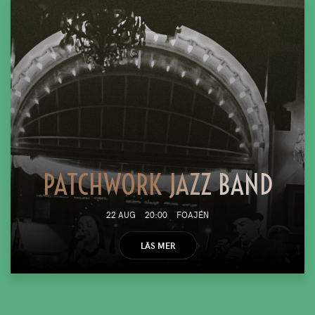
PATCHWORK JAZZ BAND
22 AUG
20:00
FOAJÉN
LÄS MER