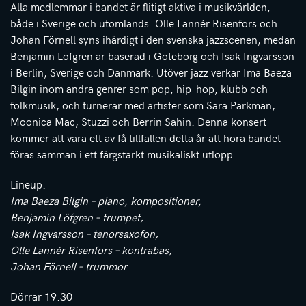
Alla medlemmar i bandet är flitigt aktiva i musikvärlden,
både i Sverige och utomlands. Olle Lannér Risenfors och
Johan Förnell syns ihärdigt i den svenska jazzscenen, medan
Benjamin Löfgren är baserad i Göteborg och Isak Ingvarsson
i Berlin, Sverige och Danmark. Utöver jazz verkar Ima Baeza
Bilgin inom andra genrer som pop, hip-hop, klubb och
folkmusik, och turnerar med artister som Sara Parkman,
Moonica Mac, Stuzzi och Berrin Sahin. Denna konsert
kommer att vara ett av få tillfällen detta år att höra bandet
föras samman i ett färgstarkt musikaliskt utlopp.
Lineup:
Ima Baeza Bilgin – piano, kompositioner,
Benjamin Löfgren – trumpet,
Isak Ingvarsson – tenorsaxofon,
Olle Lannér Risenfors – kontrabas,
Johan Förnell – trummor
Dörrar 19:30