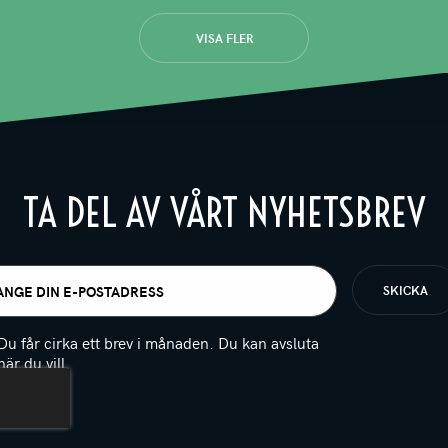
VISA FLER
TA DEL AV VÅRT NYHETSBREV
t
igatoriskt)
Du får cirka ett brev i månaden. Du kan avsluta
när du vill.
(Obligatoriskt)
PTCHA