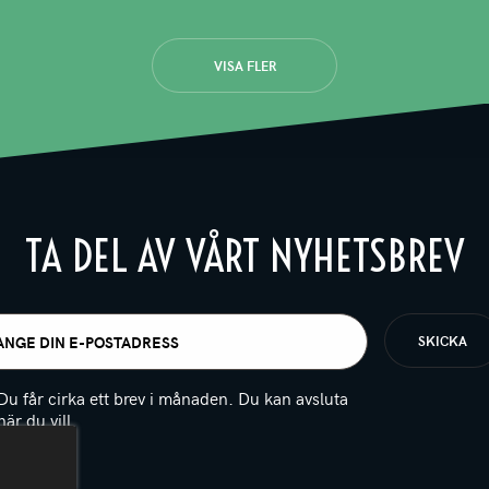
VISA FLER
TA DEL AV VÅRT NYHETSBREV
t
igatoriskt)
Du får cirka ett brev i månaden. Du kan avsluta
när du vill.
(Obligatoriskt)
PTCHA