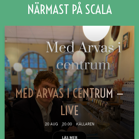
NÄRMAST PÅ SCALA
MED ARVAS I CENTRUM —
LIVE
20 AUG
20:00
KÄLLAREN
LÄS MER