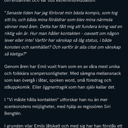
”
Senaste tiden har jag förlorat min bästa kompis, som tog
sitt liv, och båda mina föräldrar som blev mina närmsta
vänner med åren. Detta har fått mig att fundera kring vad en
riktig vän är. Hur man håller kontakten – oavsett om någon
lever eller inte! Varför har vänskap så låg status, i både
konsten och samhället? Och varför är alla citat om vänskap
så kletiga?
”
Genom åren har Emil vuxit fram som en av våra mest unika
och folkkära scenpersonligheter. Med säregna mellansnack
som kan övergå i låtar, spoken word, små föredrag och
ståuppkomik. Eller
liggnertragik
som han själv kallar det.
I ”Vi måste hålla kontakten” utforskar han nu än mer
scenkonstens möjligheter, med hjälp av regissören Siri
Bengtén.
I grunden vilar Emils låtskatt och med sig har han förstås ett