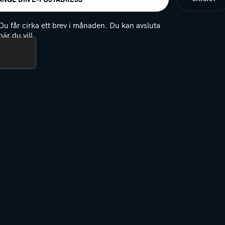
t
igatoriskt)
Du får cirka ett brev i månaden. Du kan avsluta
när du vill.
(Obligatoriskt)
PTCHA