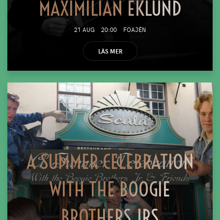
MAXIMILIAN EKLUND
21 AUG
20:00
FOAJÉN
LÄS MER
A SUMMER CELEBRATION
WITH THE BOOGIE
BROTHERS JRS