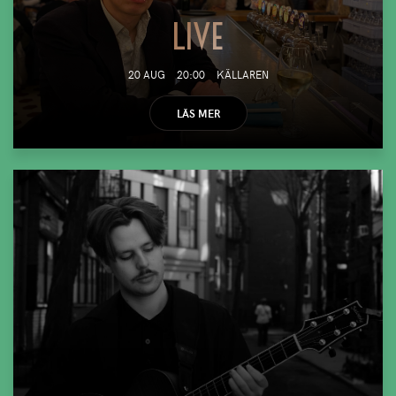
LIVE
20 AUG
20:00
KÄLLAREN
LÄS MER