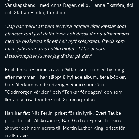
Vänskapsband – med Anna Dager, cello, Hanna Ekström, fiol
och Staffan Findin, trombon.
”
Jag har märkt att flera av mina tidigare låtar kretsar som
planeter runt just detta tema och dessa får nu tillsammans
med de nyskrivna här ett helt nytt solsystem. Precis som
man själv förändras i olika möten. Låtar är som
låtsaskompisar ju mer jag tänker på det.
”
Emil Jensen – numera även Gittansson, som en hyllning
efter mamman – har släppt 8 hyllade album, flera böcker,
hörs återkommande i Sveriges Radio som kåsör i
”Godmorgon världen” och ”Tankar för dagen” och som
flerfaldig rosad Vinter- och Sommarpratare.
Han har fått Nils Ferlin-priset för sin lyrik, Evert Taube-
priset för sitt låtskrivande, Karl Gerhard-priset för sina
shower och nominerats till Martin Luther King-priset för
civilkurage.