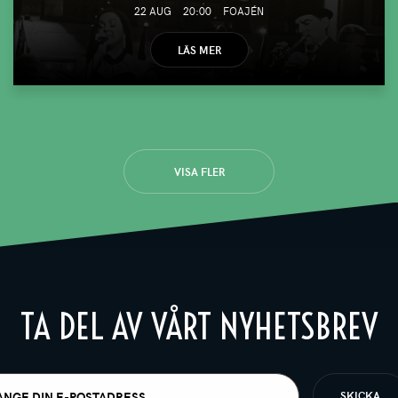
22 AUG
20:00
FOAJÉN
LÄS MER
VISA FLER
TA DEL AV VÅRT NYHETSBREV