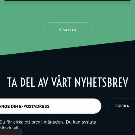
VISA FLER
TA DEL AV VÅRT NYHETSBREV
t
igatoriskt)
Du får cirka ett brev i månaden. Du kan avsluta
när du vill.
(Obligatoriskt)