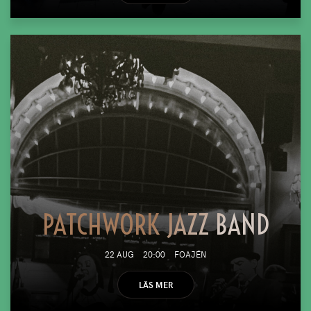
PATCHWORK JAZZ BAND
22 AUG
20:00
FOAJÉN
LÄS MER