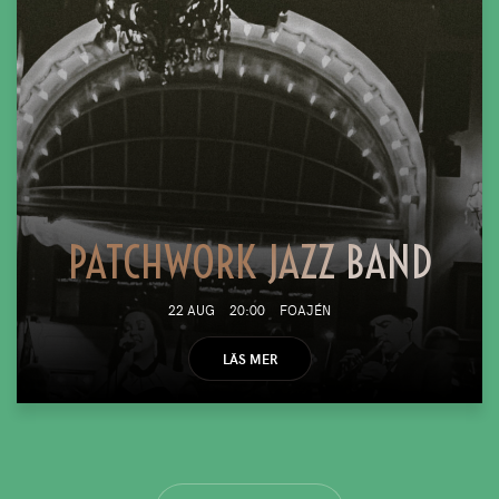
PATCHWORK JAZZ BAND
22 AUG
20:00
FOAJÉN
LÄS MER