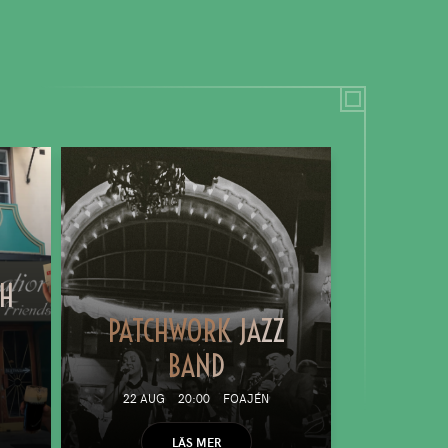
TH
PATCHWORK JAZZ
BAND
22 AUG
20:00
FOAJÉN
LÄS MER