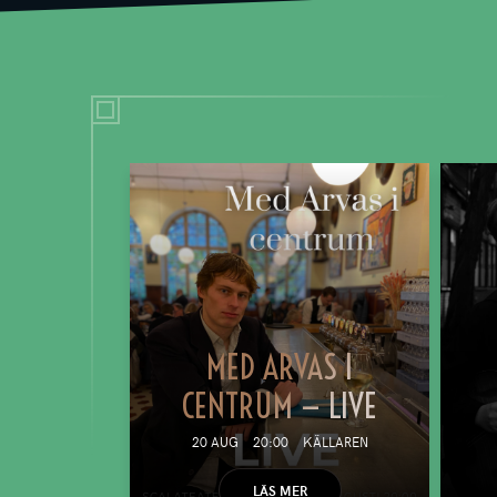
MED ARVAS I
CENTRUM — LIVE
20 AUG
20:00
KÄLLAREN
LÄS MER