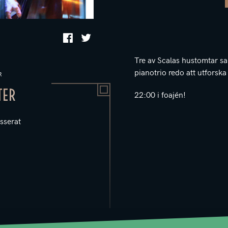
Tre av Scalas hustomtar s
pianotrio redo att utforska
R
TER
22:00 i foajén!
sserat