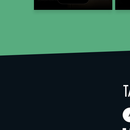
T
E-
pos
(Obl