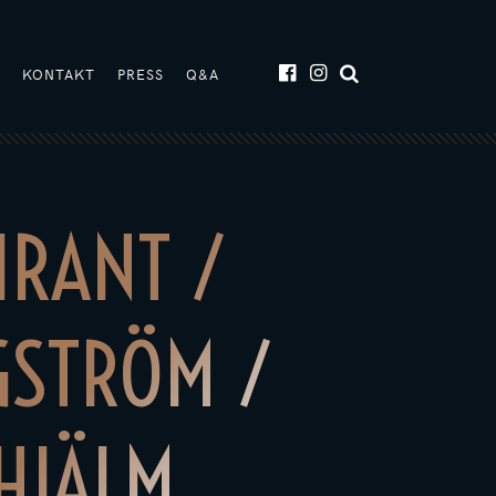
T
KONTAKT
PRESS
Q&A
IRANT /
GSTRÖM /
HJÄLM