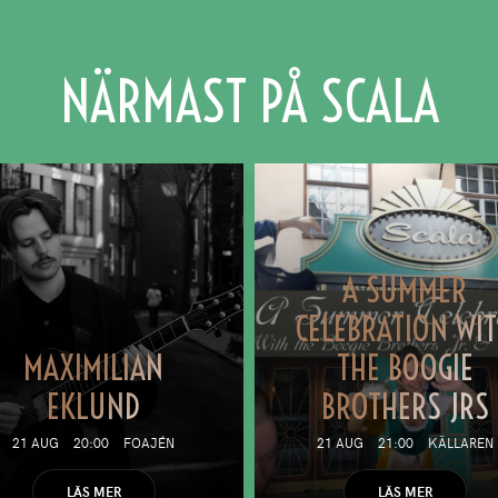
NÄRMAST PÅ SCALA
A SUMMER
CELEBRATION WI
MAXIMILIAN
THE BOOGIE
EKLUND
BROTHERS JRS
21 AUG
20:00
FOAJÉN
21 AUG
21:00
KÄLLAREN
LÄS MER
LÄS MER