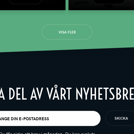
VISA FLER
A DEL AV VÅRT NYHETSBR
t
igatoriskt)
Du får cirka ett brev i månaden. Du kan avsluta