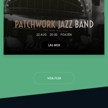
PATCHWORK JAZZ BAND
22 AUG
20:00
FOAJÉN
LÄS MER
VISA FLER