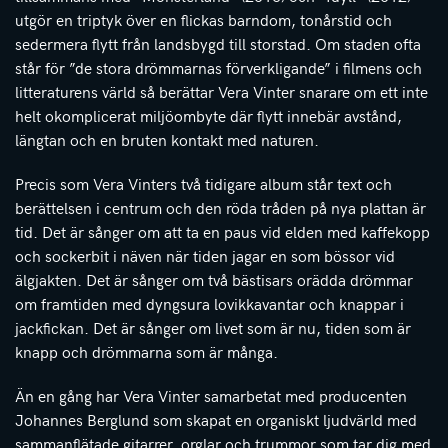
utgör en triptyk över en flickas barndom, tonårstid och
sedermera flytt från landsbygd till storstad. Om staden ofta
står för ”de stora drömmarnas förverkligande” i filmens och
litteraturens värld så berättar Vera Vinter snarare om ett inte
helt okomplicerat miljöombyte där flytt innebär avstånd,
längtan och en bruten kontakt med naturen.
Precis som Vera Vinters två tidigare album står text och
berättelsen i centrum och den röda tråden på nya plattan är
tid. Det är sånger om att ta en paus vid elden med kaffekopp
och sockerbit i näven när tiden jagar en som bössor vid
älgjakten. Det är sånger om två bästisars orädda drömmar
om framtiden med dyngsura lovikkavantar och knappar i
jackfickan. Det är sånger om livet som är nu, tiden som är
knapp och drömmarna som är många.
Än en gång har Vera Vinter samarbetat med producenten
Johannes Berglund som skapat en organiskt ljudvärld med
sammanflätade gitarrer, orglar och trummor som tar dig med