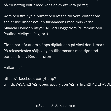
på en nattlig biltur med känslan av att vara på väg.
Kom och fira nya albumet och lyssna till Vera Vinter som
spelar live under kvällen tillsammans med musikerna
Mikaela Hansson (keys), Mikael Häggström (trummor) och
Paulina Mellqvist (elgitarr).
Tiden har börjat om släpps digitalt och på vinyl den 1 mars .
På releasefesten säljs vinylen tillsammans med signerad
bonusprint av Knut Larsson.
Välkomna!
https://l.facebook.com/l.php?
u=https%3A%2F%2Fopen.spotify.com%2Fartist%2F4DE
HÄNDER PÅ VÅRA SCENER