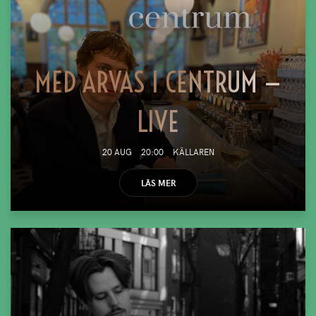
MED ARVAS I CENTRUM —
LIVE
20 AUG
20:00
KÄLLAREN
LÄS MER