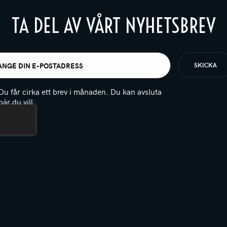
TA DEL AV VÅRT NYHETSBREV
t
igatoriskt)
Du får cirka ett brev i månaden. Du kan avsluta
när du vill.
(Obligatoriskt)
PTCHA