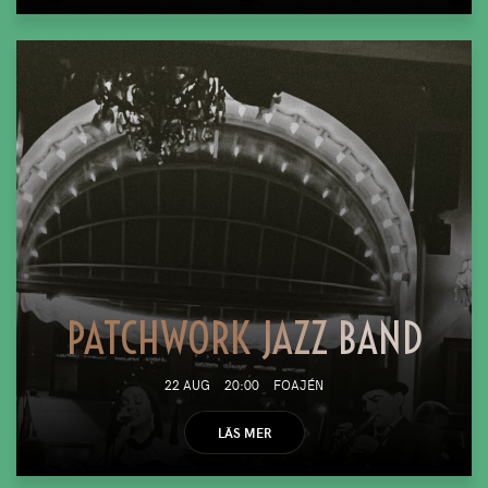
PATCHWORK JAZZ BAND
22 AUG
20:00
FOAJÉN
LÄS MER