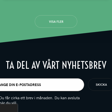
VISA FLER
TA DEL AV VÅRT NYHETSBREV
t
igatoriskt)
Du får cirka ett brev i månaden. Du kan avsluta
när du vill.
(Obligatoriskt)
PTCHA