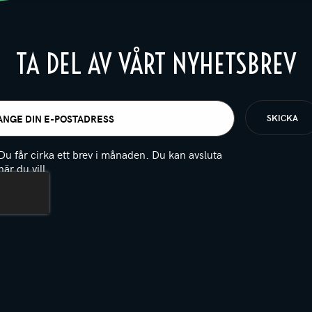
TA DEL AV VÅRT NYHETSBREV
t
igatoriskt)
Du får cirka ett brev i månaden. Du kan avsluta
när du vill.
(Obligatoriskt)
PTCHA