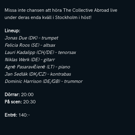
Missa inte chansen att höra The Collective Abroad live
under deras enda kväll i Stockholm i höst!
Lineup:
Jonas Due (DK) – trumpet
Felicia Roos (SE) – altsax
Lauri Kadalipp (CH/DE) – tenorsax
Niklas Werk (DE) – gitarr
Agnė Pasaravičienė (LT) – piano
Jan Sedlák (DK/CZ) – kontrabas
Dominic Harrison (DE/GB) – trummor
Dörrar:
20:00
På scen:
20:30
Entré:
140:-