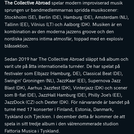
The Collective Abroad
spelar modern improviserad musik
sprungen ur bandmedlemmarnas spridda musikscener:
Stockholm (SE), Berlin (DE), Hamburg (DE), Amsterdam (NL),
Tallinn (EE), Vilnius (LT) och Aalborg (DK). Musiken är en
kombination av den moderna jazzens groove och den
nordiska jazzens intima atmosfär, toppad med en explosiv
blåssektion.
Sedan 2019 har The Collective Abroad släppt två album och
varit ute på åtta internationella turnéer. De har spelat på
festivaler som Elbjazz (Hamburg, DE), Classical Beat (DE),
Swingin’ Groningen (NL), JazzKaar (EE), Supernova Jazz
Blast (DK), Aarhus Jazzfest (DK), Vinterjazz (DK) och scener
som B-flat (DE), JazzHall Hamburg (DE), Philly Joe’s (EE),
JazzDock (CZ) och Dexter (DK). För närvarande är bandet på
turné med 17 konserter i Finland, Estonia, Danmark,
Tyskland och Tjeckien. I december detta år kommer de att
spela in sitt tredje album i den välrenommerade studion
Fattoria Musica i Tyskland.