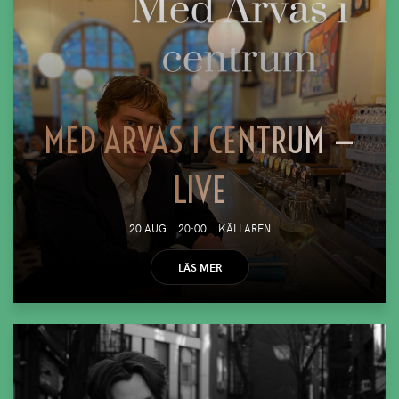
MED ARVAS I CENTRUM —
LIVE
20 AUG
20:00
KÄLLAREN
LÄS MER