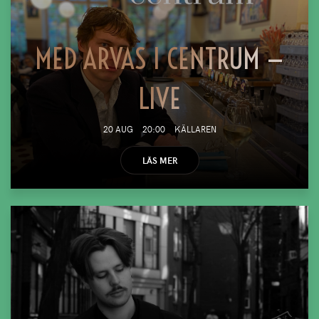
MED ARVAS I CENTRUM —
LIVE
20 AUG
20:00
KÄLLAREN
LÄS MER