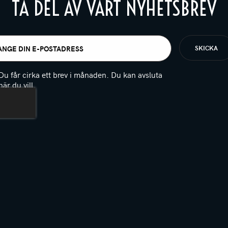
TA DEL AV VÅRT NYHETSBREV
t
igatoriskt)
Du får cirka ett brev i månaden. Du kan avsluta
när du vill.
(Obligatoriskt)
PTCHA