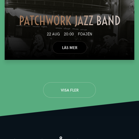
PATCHWORK JAZZ BAND
22 AUG
20:00
FOAJÉN
LÄS MER
VISA FLER