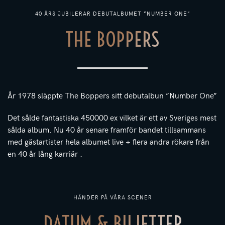
40 ÅRS JUBILERAR DEBUTALBUMET ”NUMBER ONE”
THE BOPPERS
År 1978 släppte The Boppers sitt debutalbun ”Number One”
Det sålde fantastiska 450000 ex vilket är ett av Sveriges mest
sålda album. Nu 40 år senare framför bandet tillsammans
med gästartister hela albumet live + flera andra rökare från
en 40 år lång karriär .
HÄNDER PÅ VÅRA SCENER
DATUM & BILJETTER