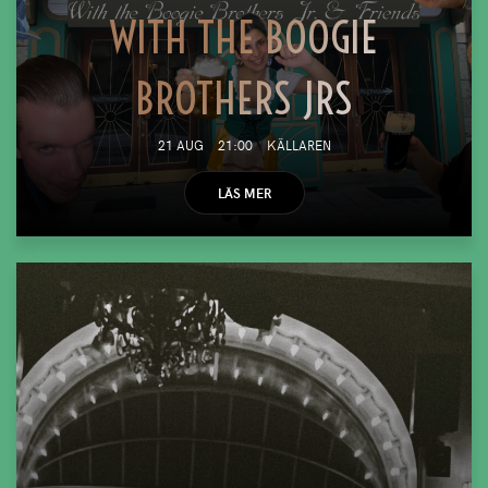
WITH THE BOOGIE
BROTHERS JRS
21 AUG
21:00
KÄLLAREN
LÄS MER