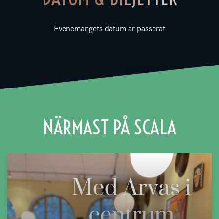
Evenemangets datum är passerat
NÄRMAST PÅ SCALA