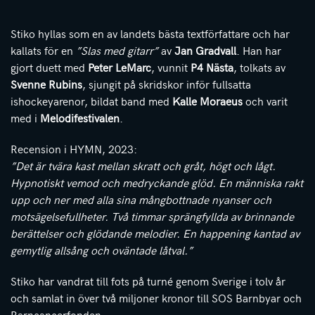
Stiko hyllas som en av landets bästa textförfattare och har
kallats för en
”Slas med gitarr”
av
Jan Gradvall
. Han har
gjort duett med
Peter LeMarc
, vunnit
P4 Nästa
, tolkats av
Svenne Rubins
, sjungit på skridskor inför fullsatta
ishockeyarenor, bildat band med
Kalle Moraeus
och varit
med i
Melodifestivalen
.
Recension i HYMN, 2023:
”Det är tvära kast mellan skratt och gråt, högt och lågt.
Hypnotiskt vemod och medryckande glöd. En människa rakt
upp och ner med alla sina mångbottnade nyanser och
motsägelsefullheter. Två timmar sprängfyllda av brinnande
berättelser och glödande melodier. En happening kantad av
gemytlig allsång och oväntade låtval.”
Stiko har vandrat till fots på turné genom Sverige i tolv år
och samlat in över två miljoner kronor till SOS Barnbyar och
Barncancerfonden.