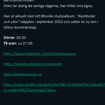
Stiko tar aldrig de vanliga vägarna, han hittar sina egna.
Han är aktuell med sitt åttonde studioalbum.
”Kantbollar
och ufon”
släpptes i september 2023 och sätter en ny ton i
Stikos konstnärskap.
Dörrar:
20:30
På scen:
ca 21:00
https://www.instagram.com/stikoperlarsson/
https://www.facebook.com/stikoper
www.stikoperlarsson.se
https://open.spotify.com/artist/5w78E7ncWx8w99ACGdcqkt?
si=mx4k1MKJTduXjsKdCF6ekA