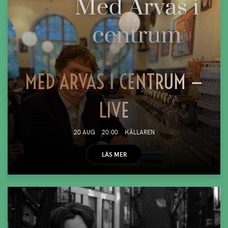
MED ARVAS I CENTRUM —
LIVE
20 AUG
20:00
KÄLLAREN
LÄS MER