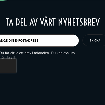
TA DEL AV VÅRT NYHETSBREV
t
igatoriskt)
Du får cirka ett brev i månaden. Du kan avsluta
när du vill.
(Obligatoriskt)
PTCHA