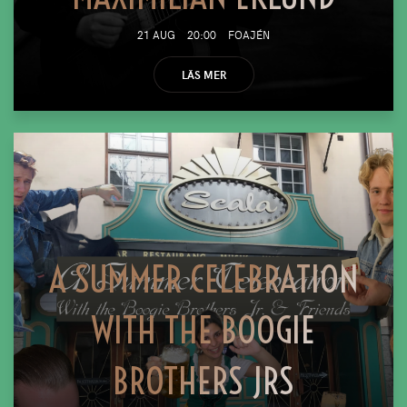
21 AUG
20:00
FOAJÉN
LÄS MER
A SUMMER CELEBRATION
WITH THE BOOGIE
BROTHERS JRS