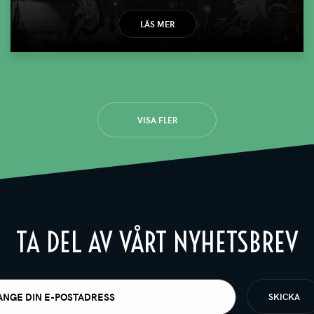
LÄS MER
VISA FLER
TA DEL AV VÅRT NYHETSBREV
t