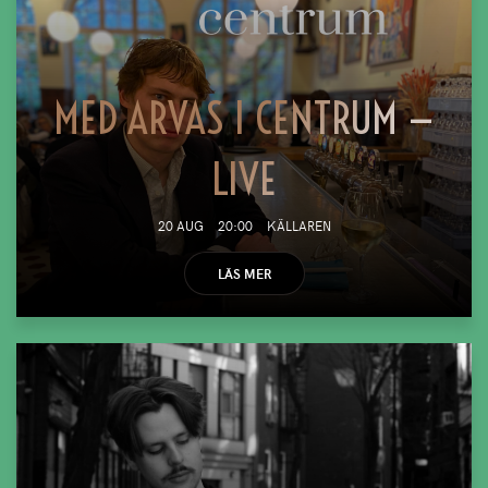
MED ARVAS I CENTRUM —
LIVE
20 AUG
20:00
KÄLLAREN
LÄS MER