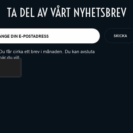
TA DEL AV VÅRT NYHETSBREV
t
igatoriskt)
Du får cirka ett brev i månaden. Du kan avsluta
när du vill.
(Obligatoriskt)
PTCHA