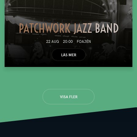
PATCHWORK JAZZ BAND
22 AUG
20:00
FOAJÉN
LÄS MER
VISA FLER