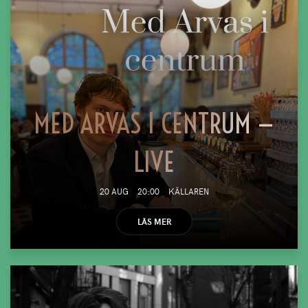
MED ARVAS I CENTRUM —
LIVE
20 AUG
20:00
KÄLLAREN
LÄS MER