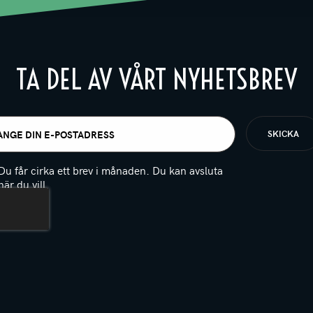
TA DEL AV VÅRT NYHETSBREV
t
igatoriskt)
Du får cirka ett brev i månaden. Du kan avsluta
när du vill.
(Obligatoriskt)
PTCHA