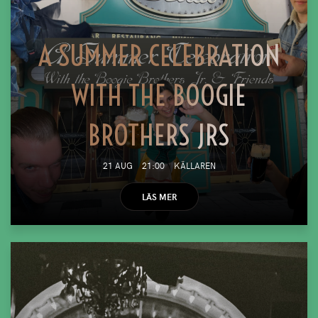
A SUMMER CELEBRATION
WITH THE BOOGIE
BROTHERS JRS
21 AUG
21:00
KÄLLAREN
LÄS MER