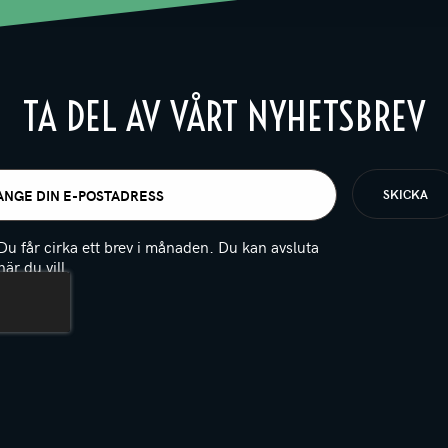
TA DEL AV VÅRT NYHETSBREV
t
igatoriskt)
Du får cirka ett brev i månaden. Du kan avsluta
när du vill.
(Obligatoriskt)
PTCHA