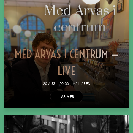
MED ARVAS I CENTRUM —
LIVE
20 AUG
20:00
KÄLLAREN
LÄS MER