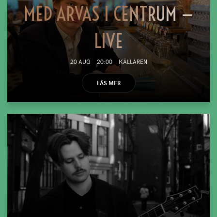
MED ARVAS I CENTRUM —
LIVE
20 AUG
20:00
KÄLLAREN
LÄS MER