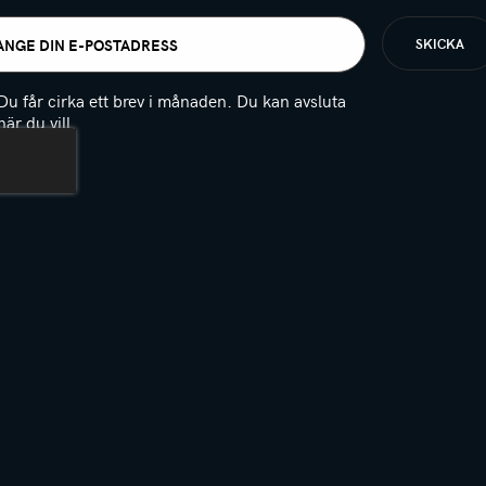
t
igatoriskt)
Du får cirka ett brev i månaden. Du kan avsluta
när du vill.
(Obligatoriskt)
PTCHA