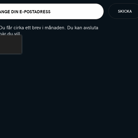
t
igatoriskt)
Du får cirka ett brev i månaden. Du kan avsluta
när du vill.
(Obligatoriskt)
PTCHA