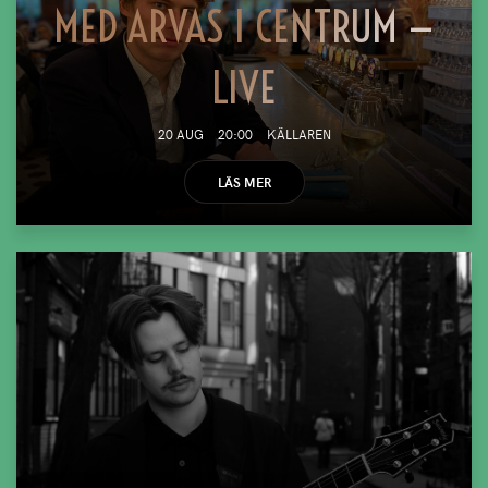
MED ARVAS I CENTRUM —
LIVE
20 AUG
20:00
KÄLLAREN
LÄS MER