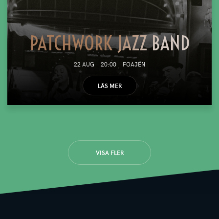
PATCHWORK JAZZ BAND
22 AUG
20:00
FOAJÉN
LÄS MER
VISA FLER