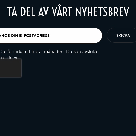
TA DEL AV VÅRT NYHETSBREV
t
igatoriskt)
Du får cirka ett brev i månaden. Du kan avsluta
när du vill.
(Obligatoriskt)
PTCHA