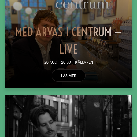
MED ARVAS I CENTRUM —
LIVE
20 AUG
20:00
KÄLLAREN
LÄS MER