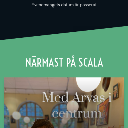
Evenemangets datum är passerat
NÄRMAST PÅ SCALA