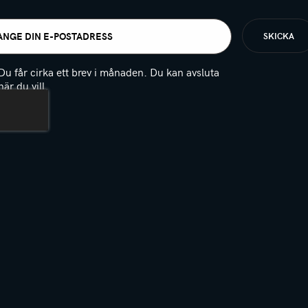
t
igatoriskt)
Du får cirka ett brev i månaden. Du kan avsluta
när du vill.
(Obligatoriskt)
PTCHA