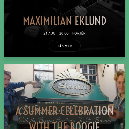
MAXIMILIAN EKLUND
21 AUG
20:00
FOAJÉN
LÄS MER
A SUMMER CELEBRATION
WITH THE BOOGIE