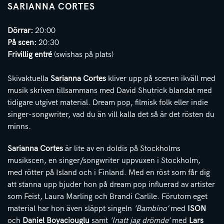
SARIANNA CORTES
Dörrar:
20:00
På scen:
20:30
Frivillig entré
(swishas på plats)
Skivaktuella
Sarianna Cortes
kliver upp på scenen ikväll m
ed
musik skriven tillsammans med David Shutrick blandat med
tidigare utgivet material. Dream pop, filmisk folk eller indie
singer-songwriter, vad du än vill kalla det så är det rösten du
minns.
Sarianna Cortes
är lite av en doldis på Stockholms
musikscen, en singer/songwriter uppvuxen i Stockholm,
med rötter på Island och i Finland. Med en röst som får dig
att stanna upp bjuder hon på dream pop influerad av artister
som Feist, Laura Marling och Brandi Carlile. Förutom eget
material har hon även släppt singeln
’Bambino’
med
ISON
och
Daniel Boyaciouglu
samt
’Inatt jag drömde’
med
Lars