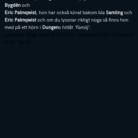
Bygdén
och
Eric Palmqwist
, hon har också körat bakom bla
Samling
och
Eric Palmqwist
och om du lyssnar riktigt noga så finns hon
med på ett hörn i
Dungen
s hitlåt
’Familj’
.
u lyssnar riktigt noga så finns hon med på ett hörn i Dungens
hitlåt ’Familj’.”