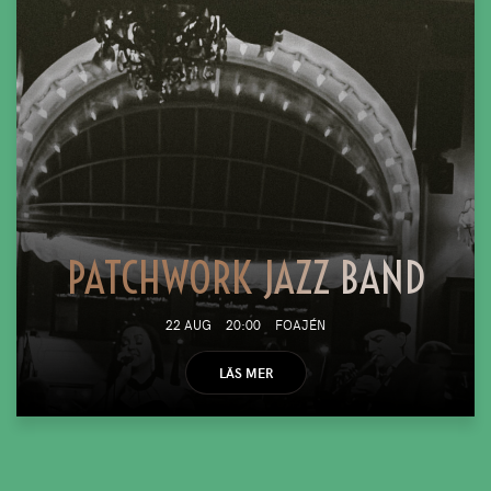
PATCHWORK JAZZ BAND
22 AUG
20:00
FOAJÉN
LÄS MER