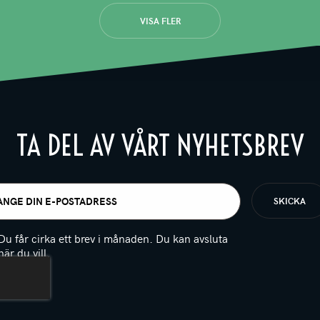
VISA FLER
TA DEL AV VÅRT NYHETSBREV
t
igatoriskt)
Du får cirka ett brev i månaden. Du kan avsluta
när du vill.
(Obligatoriskt)
PTCHA