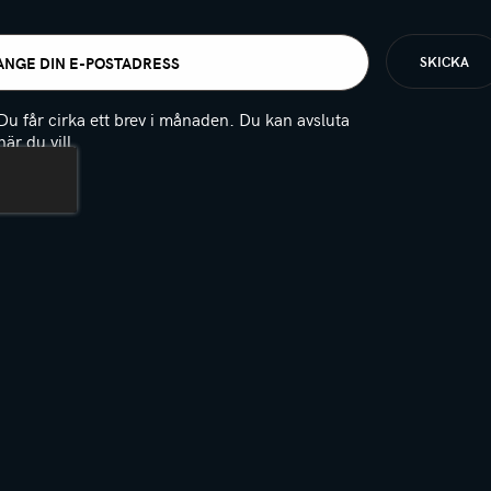
t
igatoriskt)
Du får cirka ett brev i månaden. Du kan avsluta
när du vill.
(Obligatoriskt)
PTCHA