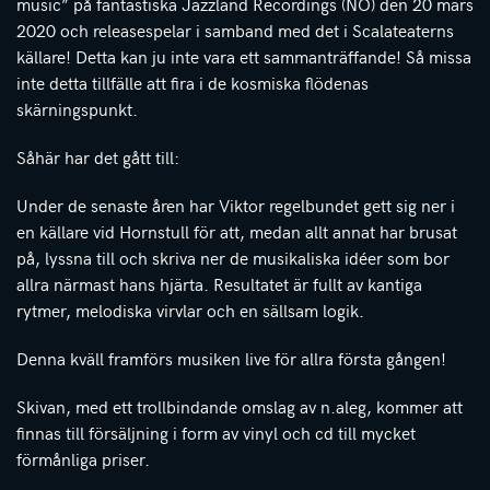
music” på fantastiska Jazzland Recordings (NO) den 20 mars
2020 och releasespelar i samband med det i Scalateaterns
källare! Detta kan ju inte vara ett sammanträffande! Så missa
inte detta tillfälle att fira i de kosmiska flödenas
skärningspunkt.
Såhär har det gått till:
Under de senaste åren har Viktor regelbundet gett sig ner i
en källare vid Hornstull för att, medan allt annat har brusat
på, lyssna till och skriva ner de musikaliska idéer som bor
allra närmast hans hjärta. Resultatet är fullt av kantiga
rytmer, melodiska virvlar och en sällsam logik.
Denna kväll framförs musiken live för allra första gången!
Skivan, med ett trollbindande omslag av n.aleg, kommer att
finnas till försäljning i form av vinyl och cd till mycket
förmånliga priser.