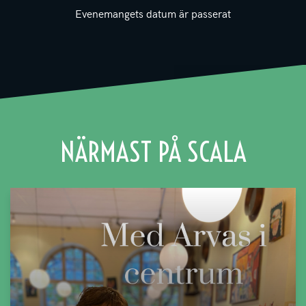
Evenemangets datum är passerat
NÄRMAST PÅ SCALA