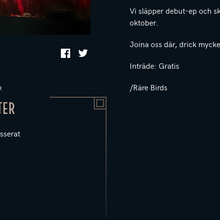
Vi släpper debut-ep och sk
oktober.
Joina oss där, drick mycke
Inträde: Gratis
/Räre Birds
R
TER
sserat