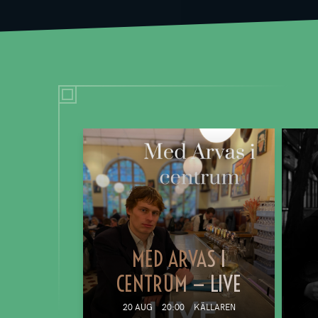
MED ARVAS I
CENTRUM — LIVE
20 AUG
20:00
KÄLLAREN