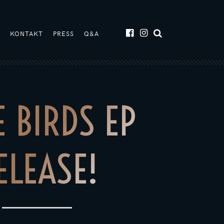
T
KONTAKT
PRESS
Q&A
 BIRDS EP
ELEASE!