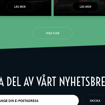
LÄS MER
LÄS MER
VISA FLER
A DEL AV VÅRT NYHETSBR
t