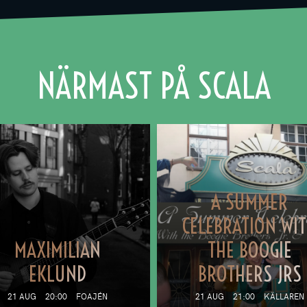
NÄRMAST PÅ SCALA
A SUMMER
CELEBRATION WI
MAXIMILIAN
THE BOOGIE
EKLUND
BROTHERS JRS
21 AUG
20:00
FOAJÉN
21 AUG
21:00
KÄLLAREN