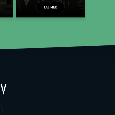
LÄS MER
EV