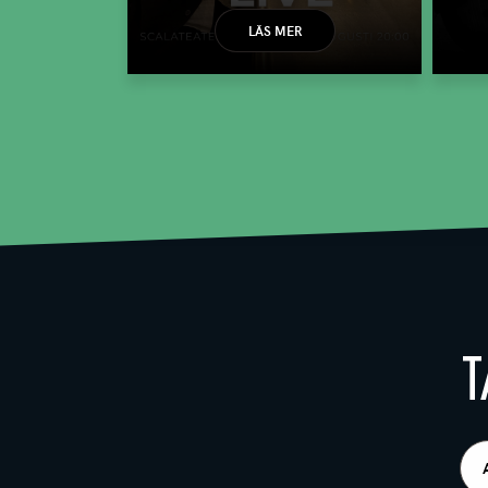
LÄS MER
T
E-
pos