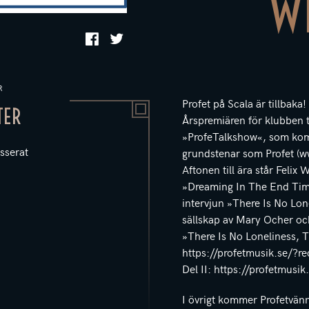
W
R
Profet på Scala är tillbaka!
TER
Årspremiären för klubben 
»ProfeTalkshow«, som komm
sserat
grundstenar som Profet (ww
Aftonen till ära står Feli
»Dreaming In The End Time
intervjun »There Is No Lon
sällskap av Mary Ocher oc
»There Is No Loneliness, T
https://profetmusik.se/?
Del II: https://profetmus
I övrigt kommer Profetvänn