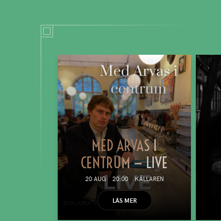
MED ARVAS I
CENTRUM — LIVE
20 AUG
20:00
KÄLLAREN
LÄS MER