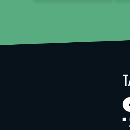
T
E-
pos
(Obl