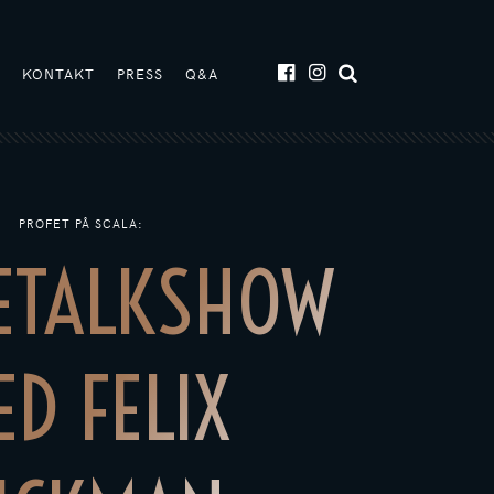
T
KONTAKT
PRESS
Q&A
PROFET PÅ SCALA:
ETALKSHOW
D FELIX