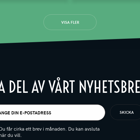
VISA FLER
A DEL AV VÅRT NYHETSBR
t
igatoriskt)
Du får cirka ett brev i månaden. Du kan avsluta
när du vill.
(Obligatoriskt)