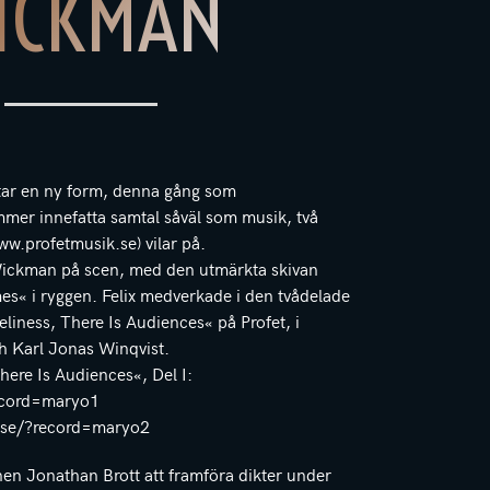
ICKMAN
tar en ny form, denna gång som
er innefatta samtal såväl som musik, två
w.profetmusik.se) vilar på.
x Wickman på scen, med den utmärkta skivan
s« i ryggen. Felix medverkade i den tvådelade
eliness, There Is Audiences« på Profet, i
h Karl Jonas Winqvist.
here Is Audiences«, Del I:
record=maryo1
ik.se/?record=maryo2
en Jonathan Brott att framföra dikter under