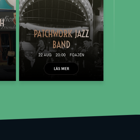
TH
PATCHWORK JAZZ
BAND
22 AUG
20:00
FOAJÉN
LÄS MER