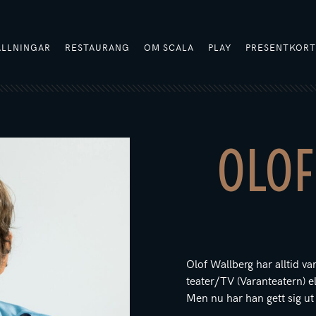
ÄLLNINGAR
RESTAURANG
OM SCALA
PLAY
PRESENTKOR
OLOF
Olof Wallberg har alltid v
teater/TV (Varanteatern) e
Men nu har han gett sig ut 