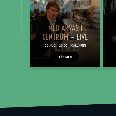
MED ARVAS I
CENTRUM — LIVE
20 AUG
20:00
KÄLLAREN
LÄS MER