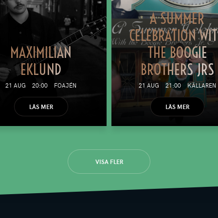
A SUMMER
CELEBRATION WI
MAXIMILIAN
THE BOOGIE
EKLUND
BROTHERS JRS
21 AUG
20:00
FOAJÉN
21 AUG
21:00
KÄLLAREN
LÄS MER
LÄS MER
VISA FLER