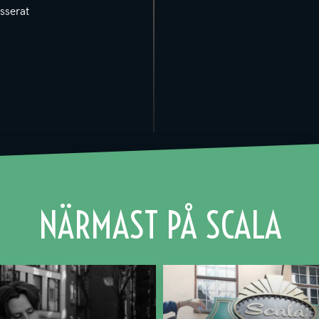
sserat
NÄRMAST PÅ SCALA