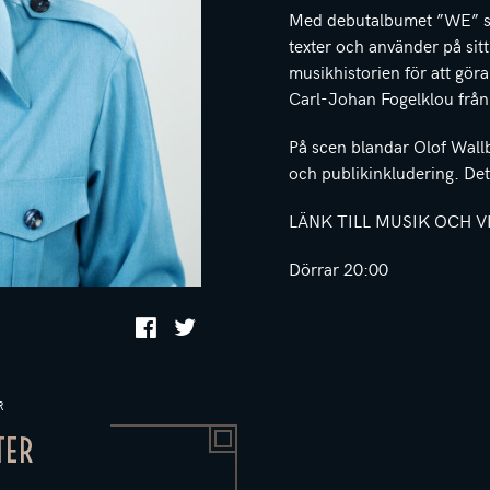
Med debutalbumet ”WE” sök
texter och använder på sitt
musikhistorien för att gör
Carl-Johan Fogelklou från
På scen blandar Olof Wall
och publikinkludering. Det
LÄNK TILL MUSIK OCH 
Dörrar 20:00
R
TER