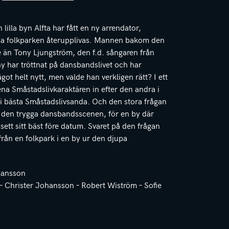
lilla byn Alfta har fått en ny arrendator,
xna folkparken återupplivas. Mannen bakom den
 än Tony Ljungström, den f.d. sångaren från
y har tröttnat på dansbandslivet och har
got helt nytt, men valde han verkligen rätt? I ett
ena Småstadslivkaraktären in efter den andra i
p i bästa Småstadslivsanda. Och den stora frågan
 den trygga dansbandsscenen, för en by där
sett sitt bäst före datum. Svaret på den frågan
 från en folkpark i en by ur den djupa
hansson
– Christer Johansson – Robert Wiström – Sofie