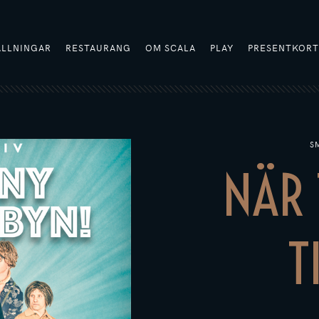
ÄLLNINGAR
RESTAURANG
OM SCALA
PLAY
PRESENTKOR
S
NÄR
T