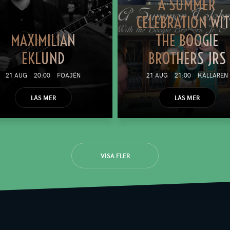
A SUMMER
CELEBRATION WI
MAXIMILIAN
THE BOOGIE
EKLUND
BROTHERS JRS
21 AUG
20:00
FOAJÉN
21 AUG
21:00
KÄLLAREN
LÄS MER
LÄS MER
VISA FLER