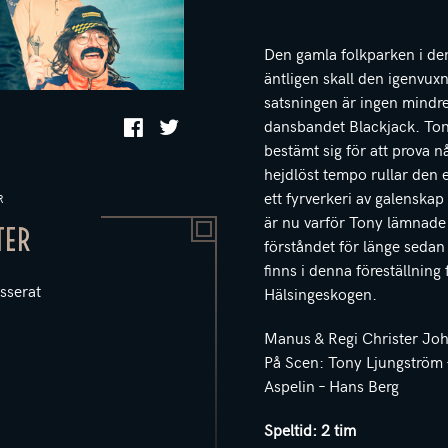
Den gamla folkparken i den 
äntligen skall den igenvu
satsningen är ingen mindre
dansbandet Blackjack. Ton
bestämt sig för att prova nå
hejdlöst tempo rullar den 
ett fyrverkeri av galenska
R
är nu varför Tony lämnade
TER
förståndet för länge sedan 
finns i denna föreställning
sserat
Hälsingeskogen.
Manus & Regi Christer Jo
På Scen: Tony Ljungström 
Aspelin – Hans Berg
Speltid:
2 tim