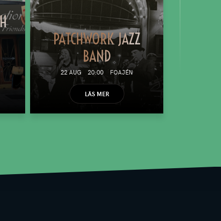
TH
PATCHWORK JAZZ
BAND
22 AUG
20:00
FOAJÉN
LÄS MER