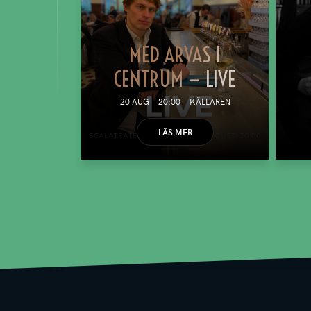
MED ARVAS I
CENTRUM — LIVE
20 AUG
20:00
KÄLLAREN
LÄS MER