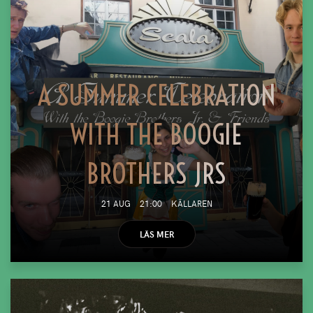
A SUMMER CELEBRATION
WITH THE BOOGIE
BROTHERS JRS
21 AUG
21:00
KÄLLAREN
LÄS MER