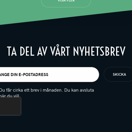
TA DEL AV VÅRT NYHETSBREV
t
igatoriskt)
Du får cirka ett brev i månaden. Du kan avsluta
när du vill.
(Obligatoriskt)
PTCHA