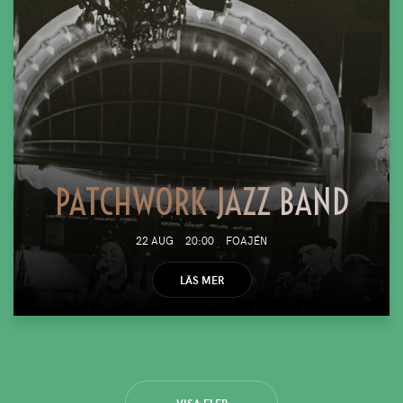
PATCHWORK JAZZ BAND
22 AUG
20:00
FOAJÉN
LÄS MER
VISA FLER