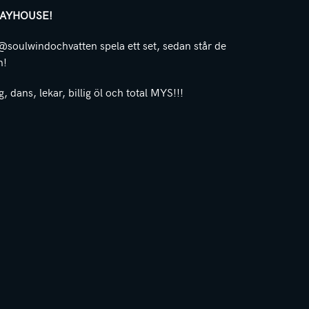
LAYHOUSE!
 @soulwindochvatten spela ett set, sedan står de
n!
, dans, lekar, billig öl och total MYS!!!