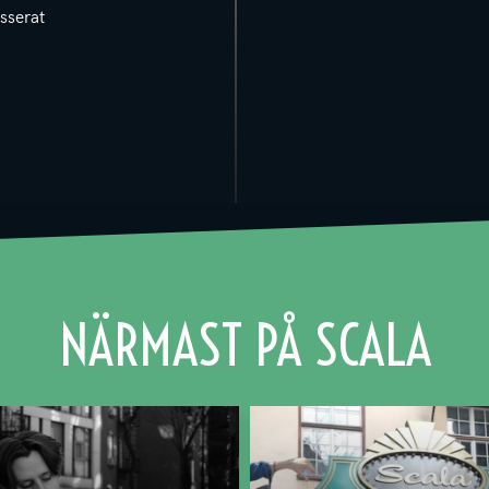
sserat
NÄRMAST PÅ SCALA