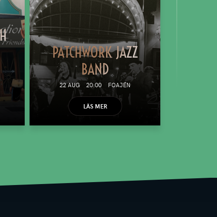
TH
PATCHWORK JAZZ
BAND
22 AUG
20:00
FOAJÉN
LÄS MER