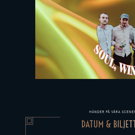
HÄNDER PÅ VÅRA SCENE
DATUM & BILJET