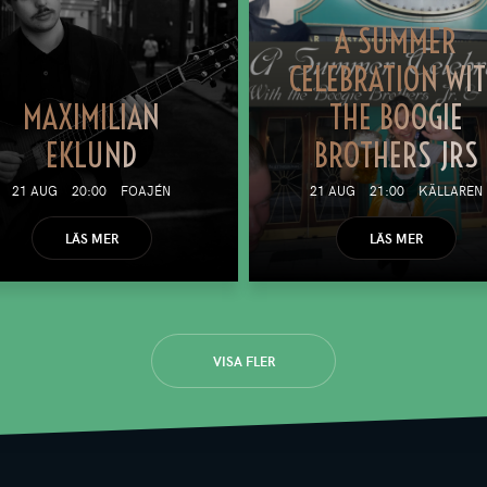
A SUMMER
CELEBRATION WI
MAXIMILIAN
THE BOOGIE
EKLUND
BROTHERS JRS
21 AUG
20:00
FOAJÉN
21 AUG
21:00
KÄLLAREN
LÄS MER
LÄS MER
VISA FLER