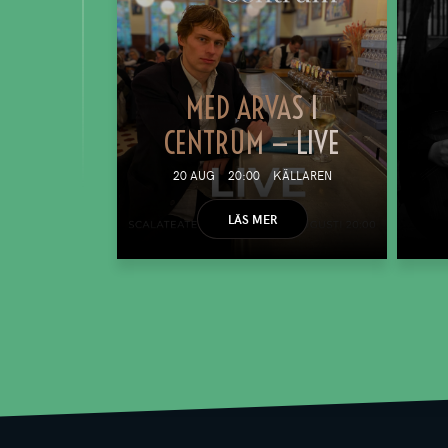
MED ARVAS I
CENTRUM — LIVE
20 AUG
20:00
KÄLLAREN
LÄS MER