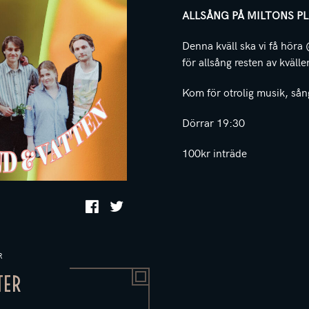
ALLSÅNG PÅ MILTONS P
Denna kväll ska vi få höra
för allsång resten av kvälle
Kom för otrolig musik, sång
Dörrar 19:30
100kr inträde
R
TER