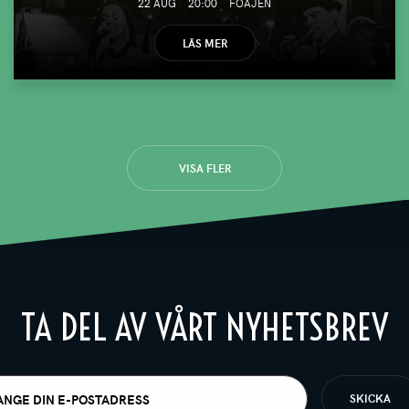
22 AUG
20:00
FOAJÉN
LÄS MER
VISA FLER
TA DEL AV VÅRT NYHETSBREV
t