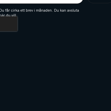
igatoriskt)
Du får cirka ett brev i månaden. Du kan avsluta
när du vill.
(Obligatoriskt)
PTCHA