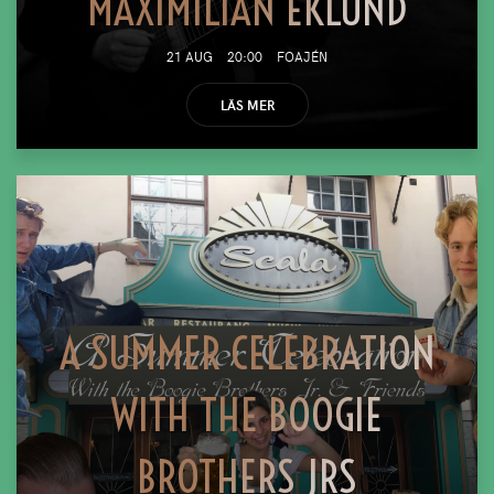
MAXIMILIAN EKLUND
21 AUG
20:00
FOAJÉN
LÄS MER
A SUMMER CELEBRATION
WITH THE BOOGIE
BROTHERS JRS