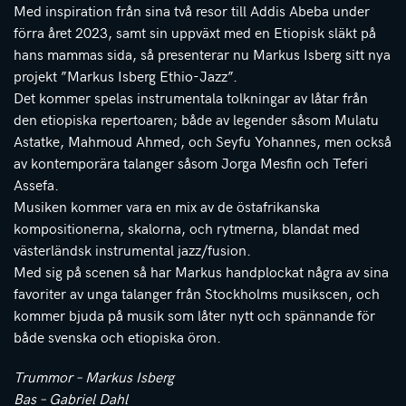
Med inspiration från sina två resor till Addis Abeba under
förra året 2023, samt sin uppväxt med en Etiopisk släkt på
hans mammas sida, så presenterar nu Markus Isberg sitt nya
projekt ”Markus Isberg Ethio-Jazz”.
Det kommer spelas instrumentala tolkningar av låtar från
den etiopiska repertoaren; både av legender såsom Mulatu
Astatke, Mahmoud Ahmed, och Seyfu Yohannes, men också
av kontemporära talanger såsom Jorga Mesfin och Teferi
Assefa.
Musiken kommer vara en mix av de östafrikanska
kompositionerna, skalorna, och rytmerna, blandat med
västerländsk instrumental jazz/fusion.
Med sig på scenen så har Markus handplockat några av sina
favoriter av unga talanger från Stockholms musikscen, och
kommer bjuda på musik som låter nytt och spännande för
både svenska och etiopiska öron.
Trummor – Markus Isberg
Bas – Gabriel Dahl