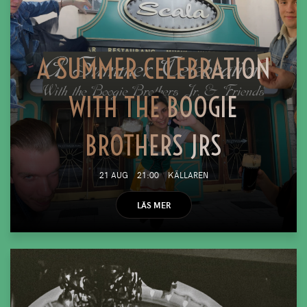
A SUMMER CELEBRATION
WITH THE BOOGIE
BROTHERS JRS
21 AUG
21:00
KÄLLAREN
LÄS MER