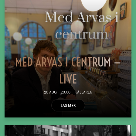
MED ARVAS I CENTRUM —
LIVE
20 AUG
20:00
KÄLLAREN
LÄS MER