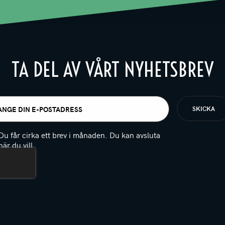
TA DEL AV VÅRT NYHETSBREV
t
igatoriskt)
Du får cirka ett brev i månaden. Du kan avsluta
när du vill.
(Obligatoriskt)
PTCHA