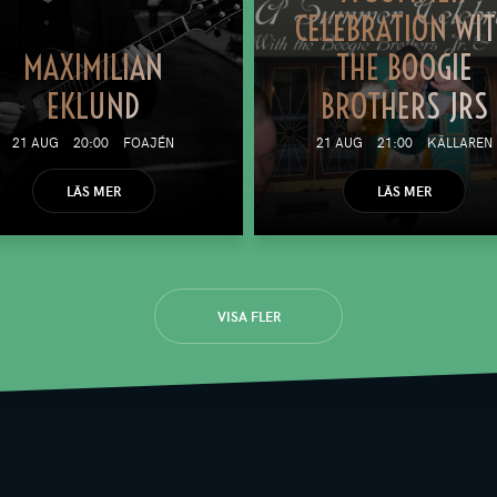
CELEBRATION WI
MAXIMILIAN
THE BOOGIE
EKLUND
BROTHERS JRS
21 AUG
20:00
FOAJÉN
21 AUG
21:00
KÄLLAREN
LÄS MER
LÄS MER
VISA FLER