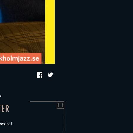
R
TER
sserat