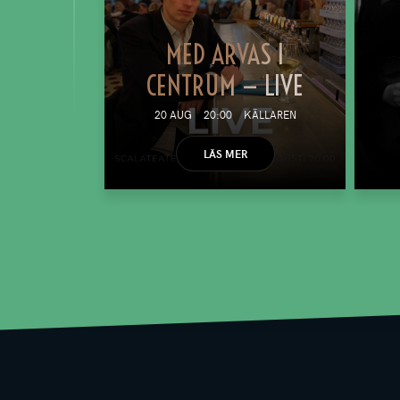
MED ARVAS I
CENTRUM — LIVE
20 AUG
20:00
KÄLLAREN
LÄS MER