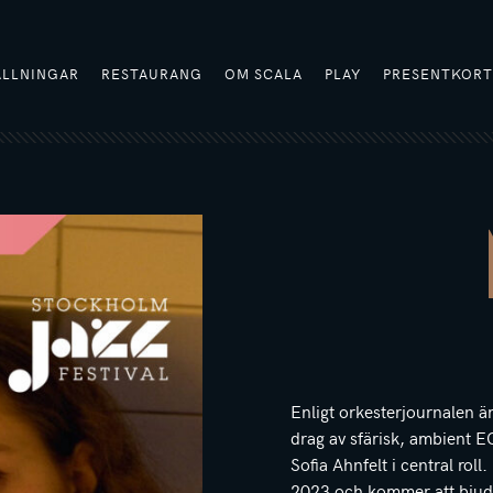
ÄLLNINGAR
RESTAURANG
OM SCALA
PLAY
PRESENTKOR
Enligt orkesterjournalen ä
drag av sfärisk, ambient E
Sofia Ahnfelt i central ro
2023 och kommer att bjuda