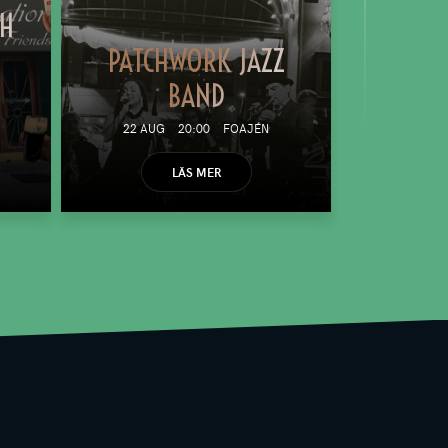
TH
PATCHWORK JAZZ
BAND
22 AUG
20:00
FOAJÉN
LÄS MER