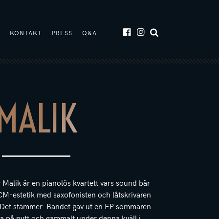
T
KONTAKT
PRESS
Q&A
MALIK
r Malik är en pianolös kvartett vars sound bär
CM-estetik med saxofonisten och låtskrivaren
ll. Det stämmer. Bandet gav ut en EP sommaren
 på nytt och gammalt under denna kväll i