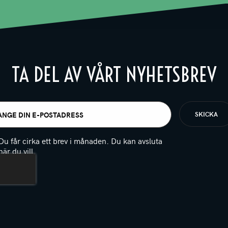
TA DEL AV VÅRT NYHETSBREV
t
igatoriskt)
Du får cirka ett brev i månaden. Du kan avsluta
när du vill.
(Obligatoriskt)
PTCHA