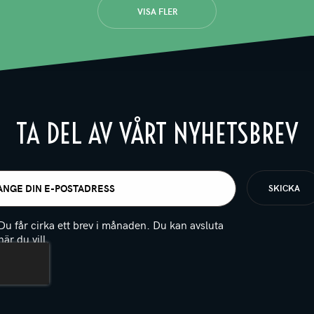
VISA FLER
TA DEL AV VÅRT NYHETSBREV
t
igatoriskt)
Du får cirka ett brev i månaden. Du kan avsluta
när du vill.
(Obligatoriskt)
PTCHA