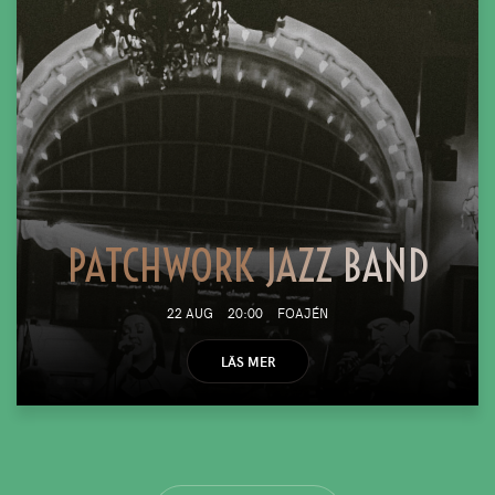
PATCHWORK JAZZ BAND
22 AUG
20:00
FOAJÉN
LÄS MER