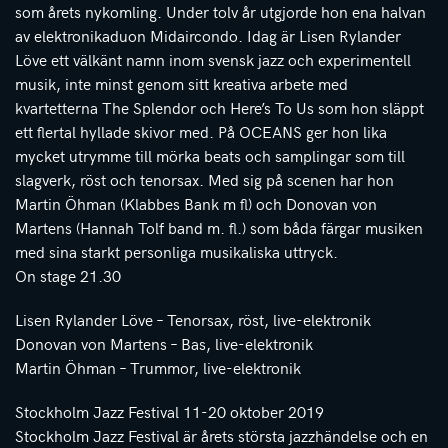
som årets nykomling. Under tolv år utgjorde hon ena halvan
av elektronikaduon Midaircondo. Idag är Lisen Rylander
Löve ett välkänt namn inom svensk jazz och experimentell
musik, inte minst genom sitt kreativa arbete med
kvartetterna The Splendor och Here’s To Us som hon släppt
ett flertal hyllade skivor med. På OCEANS ger hon lika
mycket utrymme till mörka beats och samplingar som till
slagverk, röst och tenorsax. Med sig på scenen har hon
Martin Öhman (Klabbes Bank m fl) och Donovan von
Martens (Hannah Tolf band m. fl.) som båda färgar musiken
med sina starkt personliga musikaliska uttryck.
On stage 21.30
Lisen Rylander Löve – Tenorsax, röst, live-elektronik
Donovan von Martens – Bas, live-elektronik
Martin Öhman – Trummor, live-elektronik
Stockholm Jazz Festival 11-20 oktober 2019
Stockholm Jazz Festival är årets största jazzhändelse och en