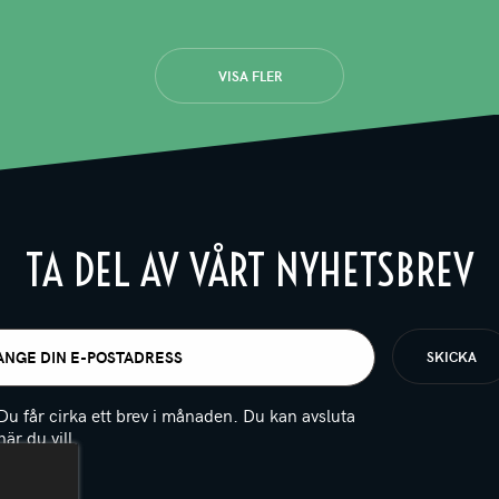
VISA FLER
TA DEL AV VÅRT NYHETSBREV
t
igatoriskt)
Du får cirka ett brev i månaden. Du kan avsluta
när du vill.
(Obligatoriskt)
PTCHA