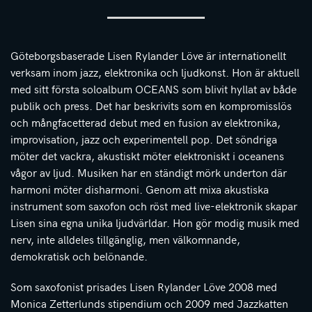
Göteborgsbaserade Lisen Rylander Löve är internationellt
verksam inom jazz, elektronika och ljudkonst. Hon är aktuell
med sitt första soloalbum OCEANS som blivit hyllat av både
publik och press. Det har beskrivits som en kompromisslös
och mångfacetterad debut med en fusion av elektronika,
improvisation, jazz och experimentell pop. Det söndriga
möter det vackra, akustiskt möter elektroniskt i oceanens
vågor av ljud. Musiken har en ständigt mörk underton där
harmoni möter disharmoni. Genom att mixa akustiska
instrument som saxofon och röst med live-elektronik skapar
Lisen sina egna unika ljudvärldar. Hon gör modig musik med
nerv, inte alldeles tillgänglig, men välkomnande,
demokratisk och belönande.
Som saxofonist prisades Lisen Rylander Löve 2008 med
Monica Zetterlunds stipendium och 2009 med Jazzkatten