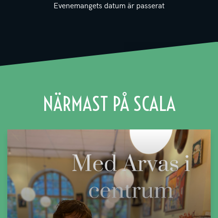
Evenemangets datum är passerat
NÄRMAST PÅ SCALA