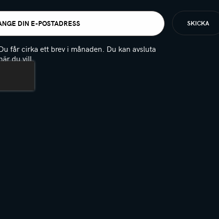
t
igatoriskt)
Du får cirka ett brev i månaden. Du kan avsluta
när du vill.
(Obligatoriskt)
PTCHA