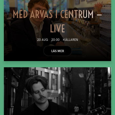
MED ARVAS I CENTRUM —
LIVE
20 AUG
20:00
KÄLLAREN
LÄS MER