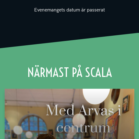
Evenemangets datum är passerat
NÄRMAST PÅ SCALA