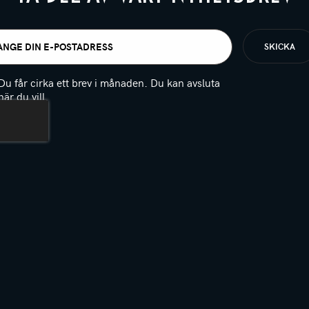
t
igatoriskt)
Du får cirka ett brev i månaden. Du kan avsluta
när du vill.
(Obligatoriskt)
PTCHA