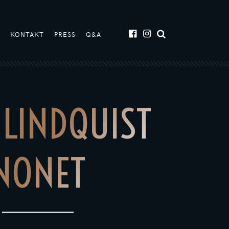
T
KONTAKT
PRESS
Q&A
 LINDQUIST
NONET