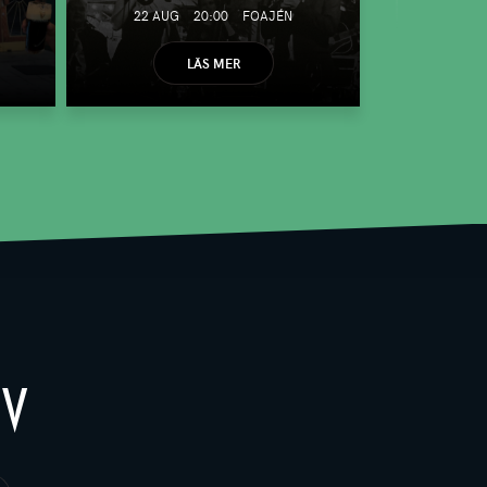
22 AUG
20:00
FOAJÉN
LÄS MER
EV