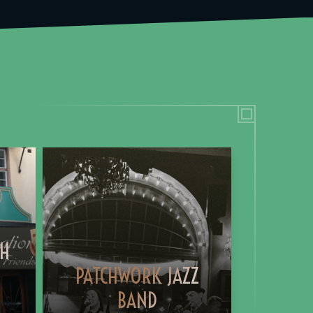
TH
PATCHWORK JAZZ
BAND