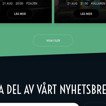
21 AUG
20:00
FOAJÉN
21 AUG
21:00
KÄLLAREN
LÄS MER
LÄS MER
VISA FLER
A DEL AV VÅRT NYHETSBR