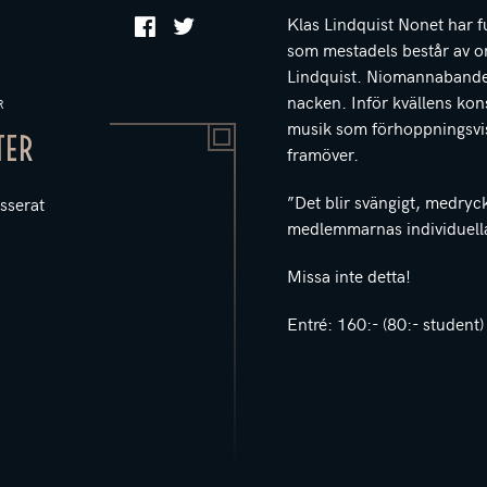
Klas Lindquist Nonet har f
som mestadels består av or
Lindquist. Niomannabandet
nacken. Inför kvällens kons
R
musik som förhoppningsvis b
TER
framöver.
”Det blir svängigt, medry
sserat
medlemmarnas individuella
Missa inte detta!
Entré: 160:- (80:- student)