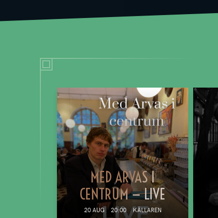
MED ARVAS I
CENTRUM — LIVE
20 AUG
20:00
KÄLLAREN