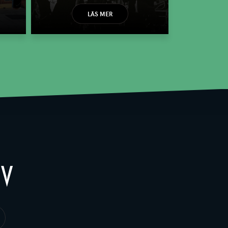
LÄS MER
EV