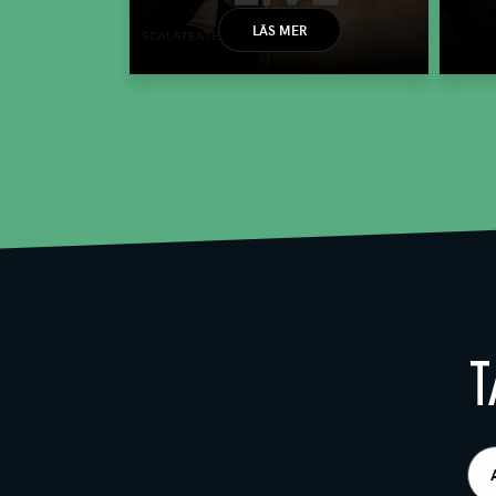
LÄS MER
T
E-
pos