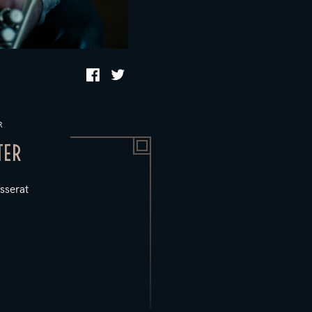
R
TER
sserat