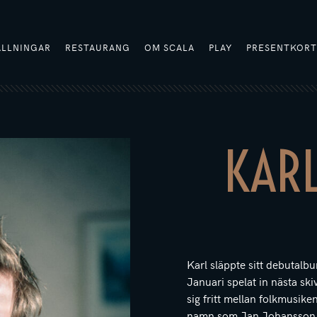
ÄLLNINGAR
RESTAURANG
OM SCALA
PLAY
PRESENTKOR
KAR
Karl släppte sitt debutalbu
Januari spelat in nästa sk
sig fritt mellan folkmusike
namn som Jan Johansson o