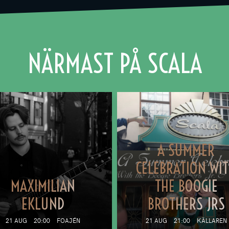
NÄRMAST PÅ SCALA
A SUMMER
CELEBRATION WI
MAXIMILIAN
THE BOOGIE
EKLUND
BROTHERS JRS
21 AUG
20:00
FOAJÉN
21 AUG
21:00
KÄLLAREN