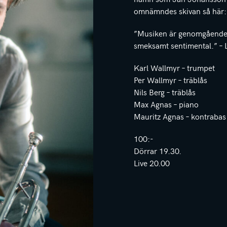
omnämndes skivan så här:
”Musiken är genomgående v
smeksamt sentimental.” – 
Karl Wallmyr – trumpet
Per Wallmyr – träblås
Nils Berg – träblås
Max Agnas – piano
Mauritz Agnas – kontrabas
100:-
Dörrar 19.30.
Live 20.00