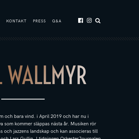
T
KONTAKT
PRESS
Q&A
L WALLMYR
m och bara vind. i April 2019 och har nu i
iva som kommer släppas nästa år. Musiken rör
ns och jazzens landskap och kan associeras till
ch Lars Gullin. I tidningen OrkesterJournalen