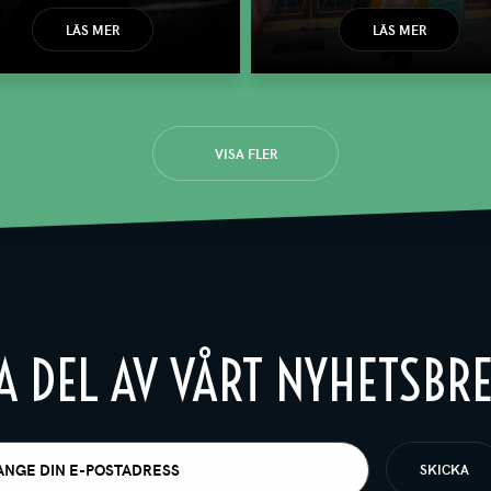
LÄS MER
LÄS MER
VISA FLER
A DEL AV VÅRT NYHETSBR
t