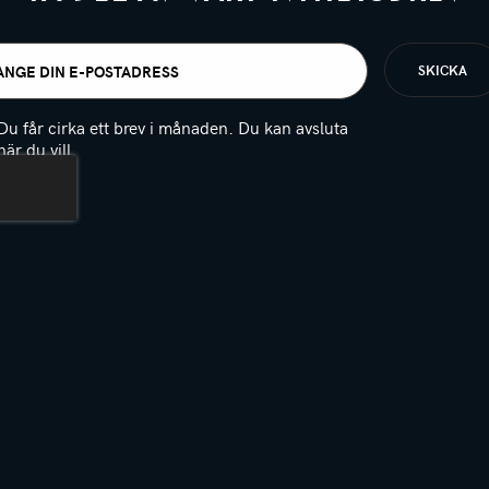
t
igatoriskt)
Du får cirka ett brev i månaden. Du kan avsluta
när du vill.
(Obligatoriskt)
PTCHA