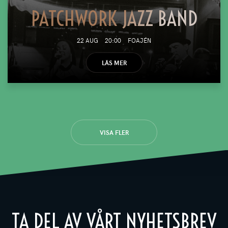
PATCHWORK JAZZ BAND
22 AUG
20:00
FOAJÉN
LÄS MER
VISA FLER
TA DEL AV VÅRT NYHETSBREV