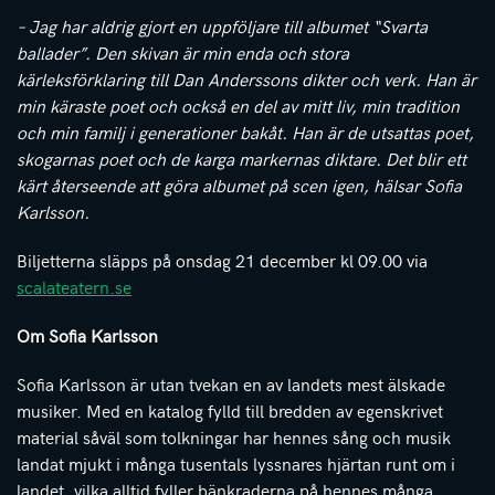
– Jag har aldrig gjort en uppföljare till albumet “Svarta
ballader”. Den skivan är min enda och stora
kärleksförklaring till Dan Anderssons dikter och verk. Han är
min käraste poet och också en del av mitt liv, min tradition
och min familj i generationer bakåt. Han är de utsattas poet,
skogarnas poet och de karga markernas diktare. Det blir ett
kärt återseende att göra albumet på scen igen, hälsar Sofia
Karlsson.
Biljetterna släpps på onsdag 21 december kl 09.00 via
scalateatern.se
Om Sofia Karlsson
Sofia Karlsson är utan tvekan en av landets mest älskade
musiker. Med en katalog fylld till bredden av egenskrivet
material såväl som tolkningar har hennes sång och musik
landat mjukt i många tusentals lyssnares hjärtan runt om i
landet, vilka alltid fyller bänkraderna på hennes många