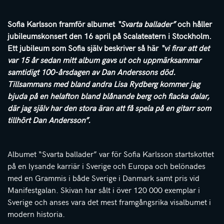
Sofia Karlsson framför albumet
“Svarta ballader”
och håller
jubileumskonsert den 16 april på Scalateatern i Stockholm.
Ett jubileum som Sofia själv beskriver så här
“vi firar att det
var 15 år sedan mitt album gavs ut och uppmärksammar
samtidigt 100-årsdagen av Dan Anderssons död.
Tillsammans med bland andra Lisa Rydberg kommer jag
bjuda på en helafton bland blånande berg och flacka dalar,
där jag själv har den stora äran att få spela på en gitarr som
tillhört Dan Andersson”.
Albumet “Svarta ballader” var för Sofia Karlsson startskottet
på en lysande karriär i Sverige och Europa och belönades
med en Grammis i både Sverige i Danmark samt pris vid
Manifestgalan. Skivan har sålt i över 120 000 exemplar i
Sverige och anses vara det mest framgångsrika visalbumet i
modern historia.