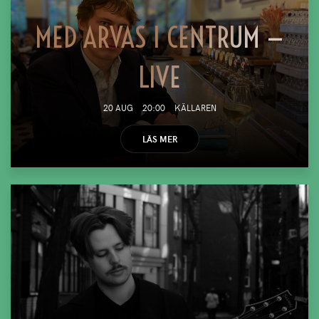
MED ARVAS I CENTRUM —
LIVE
20 AUG
20:00
KÄLLAREN
LÄS MER