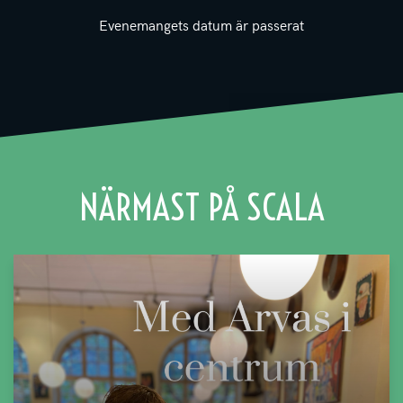
Evenemangets datum är passerat
NÄRMAST PÅ SCALA